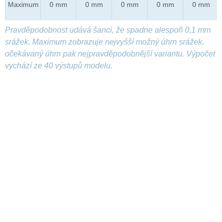
Maximum
0 mm
0 mm
0 mm
0 mm
0 mm
Pravděpodobnost udává šanci, že spadne alespoň 0,1 mm
srážek. Maximum zobrazuje nejvyšší možný úhrn srážek,
očekávaný úhrn pak nejpravděpodobnější variantu. Výpočet
vychází ze 40 výstupů modelu.