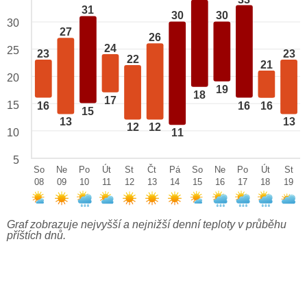
31
30
30
30
27
26
24
25
23
23
22
21
20
19
18
17
15
16
16
16
15
13
13
12
12
10
11
5
So
Ne
Po
Út
St
Čt
Pá
So
Ne
Po
Út
St
08
09
10
11
12
13
14
15
16
17
18
19
Graf zobrazuje nejvyšší a nejnižší denní teploty v průběhu
příštích dnů.