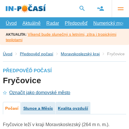
Přejít
na
hlavní
obsah
Úvod
Aktuálně
Radar
Předpověď
Numerický model
Víkend bude slunečný s letními, zítra i tropickými
AKTUALITA:
teplotami
Úvod
Předpověď počasí
Moravskoslezský kraj
Fryčovice
PŘEDPOVĚĎ POČASÍ
Fryčovice
Označit jako domovské město
Počasí
Slunce a Měsíc
Kvalita ovzduší
Fryčovice leží v kraji Moravskoslezský (264 m n. m.).