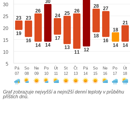
30
30
28
27
26
26
25
24
25
23
23
21
20
18
19
18
17
15
16
16
14
14
14
14
13
12
10
11
5
Pá
So
Ne
Po
Út
St
Čt
Pá
So
Ne
Po
Út
07
08
09
10
11
12
13
14
15
16
17
18
Graf zobrazuje nejvyšší a nejnižší denní teploty v průběhu
příštích dnů.