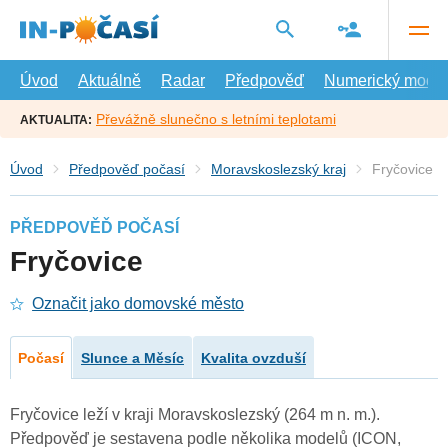
Přejít
na
hlavní
obsah
Úvod
Aktuálně
Radar
Předpověď
Numerický model
Převážně slunečno s letními teplotami
AKTUALITA:
Úvod
Předpověď počasí
Moravskoslezský kraj
Fryčovice
PŘEDPOVĚĎ POČASÍ
Fryčovice
Označit jako domovské město
Počasí
Slunce a Měsíc
Kvalita ovzduší
Fryčovice leží v kraji Moravskoslezský (264 m n. m.).
Předpověď je sestavena podle několika modelů (ICON,