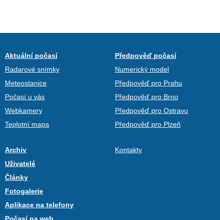
Aktuální počasí
Předpověď počasí
Radarové snímky
Numerický model
Meteostanice
Předpověď pro Prahu
Počasí u vás
Předpověď pro Brno
Webkamery
Předpověď pro Ostravu
Teplotní mapa
Předpověď pro Plzeň
Archiv
Kontakty
Uživatelé
Články
Fotogalerie
Aplikace na telefony
Počasí na web