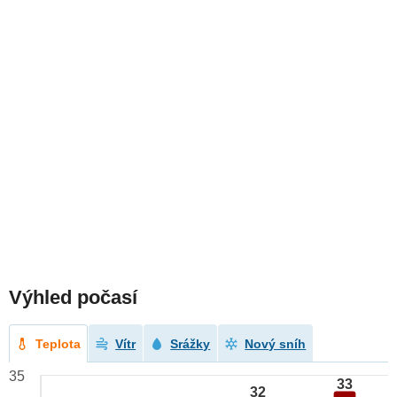
Výhled počasí
Teplota
Vítr
Srážky
Nový sníh
35
33
32