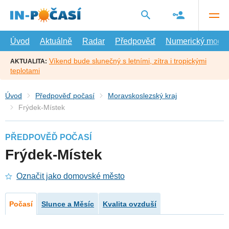
Přejít
na
hlavní
obsah
Úvod
Aktuálně
Radar
Předpověď
Numerický model
Víkend bude slunečný s letními, zítra i tropickými
AKTUALITA:
teplotami
Úvod
Předpověď počasí
Moravskoslezský kraj
Frýdek-Místek
PŘEDPOVĚĎ POČASÍ
Frýdek-Místek
Označit jako domovské město
Počasí
Slunce a Měsíc
Kvalita ovzduší