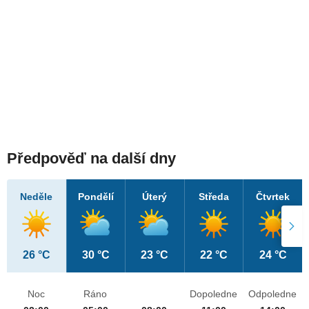
Předpověď na další dny
Neděle
Pondělí
Úterý
Středa
Čtvrtek
26 °C
30 °C
23 °C
22 °C
24 °C
Noc
Ráno
Dopoledne
Odpoledne