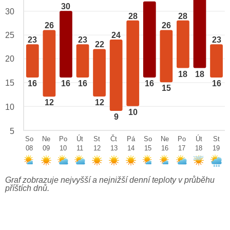
30
30
28
28
26
26
24
25
23
23
23
22
20
18
18
15
16
16
16
16
16
15
12
12
10
10
9
5
So
Ne
Po
Út
St
Čt
Pá
So
Ne
Po
Út
St
08
09
10
11
12
13
14
15
16
17
18
19
Graf zobrazuje nejvyšší a nejnižší denní teploty v průběhu
příštích dnů.