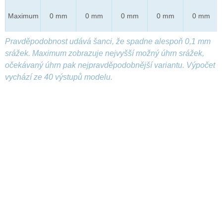
Maximum
0 mm
0 mm
0 mm
0 mm
0 mm
Pravděpodobnost udává šanci, že spadne alespoň 0,1 mm
srážek. Maximum zobrazuje nejvyšší možný úhrn srážek,
očekávaný úhrn pak nejpravděpodobnější variantu. Výpočet
vychází ze 40 výstupů modelu.