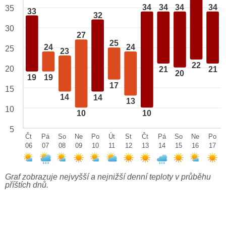
34
34
34
34
35
33
32
30
27
25
24
24
25
23
22
20
21
21
20
19
19
17
15
14
14
13
10
10
10
5
Čt
Pá
So
Ne
Po
Út
St
Čt
Pá
So
Ne
Po
06
07
08
09
10
11
12
13
14
15
16
17
Graf zobrazuje nejvyšší a nejnižší denní teploty v průběhu
příštích dnů.