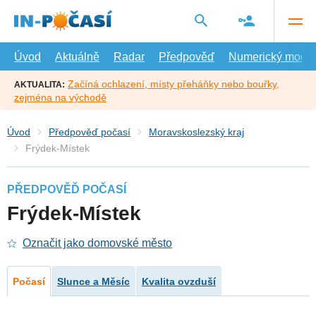
Přejít
na
hlavní
obsah
Úvod
Aktuálně
Radar
Předpověď
Numerický model
Začíná ochlazení, místy přeháňky nebo bouřky,
AKTUALITA:
zejména na východě
Úvod
Předpověď počasí
Moravskoslezský kraj
Frýdek-Místek
PŘEDPOVĚĎ POČASÍ
Frýdek-Místek
Označit jako domovské město
Počasí
Slunce a Měsíc
Kvalita ovzduší