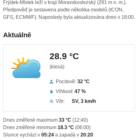
Frýdek-Místek leží v kraji Moravskoslezský (291 m n. m.).
Předpověď je sestavena podle několika modelů (ICON,
GFS, ECMWF). Naposledy byla aktualizována dnes v 18:00.
Aktuálně
28.9 °C
(klesá)
Pocitově:
32 °C
Vlhkost:
47 %
Vítr:
SV, 3 km/h
Dnes změřené maximum
33 °C
(12:40)
Dnes změřené minimum
18.3 °C
(06:00)
Slunce vychází v
05:24
a zapadá v
20:20