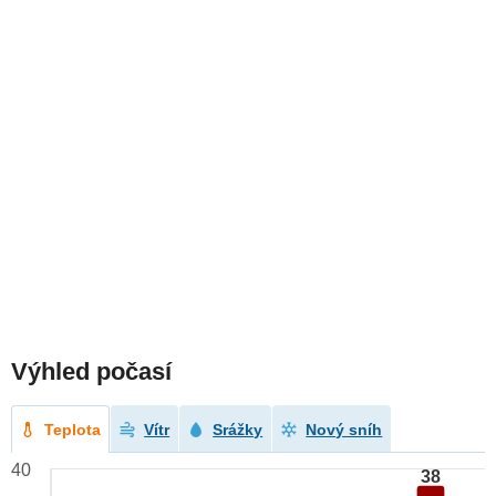
Výhled počasí
Teplota
Vítr
Srážky
Nový sníh
40
38