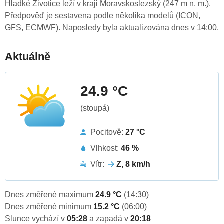
Hladké Životice leží v kraji Moravskoslezský (247 m n. m.).
Předpověď je sestavena podle několika modelů (ICON,
GFS, ECMWF). Naposledy byla aktualizována dnes v 14:00.
Aktuálně
24.9 °C
(stoupá)
Pocitově:
27 °C
Vlhkost:
46 %
Vítr:
Z, 8 km/h
Dnes změřené maximum
24.9 °C
(14:30)
Dnes změřené minimum
15.2 °C
(06:00)
Slunce vychází v
05:28
a zapadá v
20:18