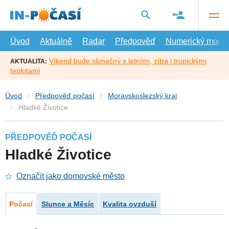
Přejít
na
hlavní
obsah
Úvod
Aktuálně
Radar
Předpověď
Numerický model
Víkend bude slunečný s letními, zítra i tropickými
AKTUALITA:
teplotami
Úvod
Předpověď počasí
Moravskoslezský kraj
Hladké Životice
PŘEDPOVĚĎ POČASÍ
Hladké Životice
Označit jako domovské město
Počasí
Slunce a Měsíc
Kvalita ovzduší