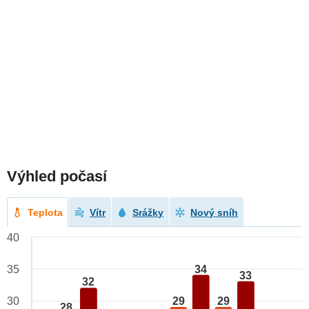
Výhled počasí
Teplota
Vítr
Srážky
Nový sníh
40
34
35
33
32
29
29
30
28