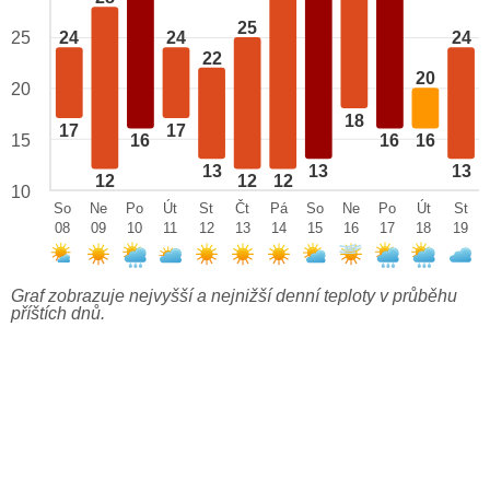
25
25
24
24
24
22
20
20
18
17
17
15
16
16
16
13
13
13
12
12
12
10
So
Ne
Po
Út
St
Čt
Pá
So
Ne
Po
Út
St
08
09
10
11
12
13
14
15
16
17
18
19
Graf zobrazuje nejvyšší a nejnižší denní teploty v průběhu
příštích dnů.