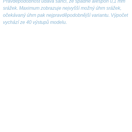
Pravděpodobnost udává šanci, že spadne alespoň 0,1 mm
srážek. Maximum zobrazuje nejvyšší možný úhrn srážek,
očekávaný úhrn pak nejpravděpodobnější variantu. Výpočet
vychází ze 40 výstupů modelu.