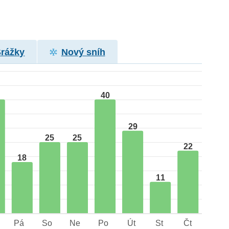
Srážky
Nový sníh
40
29
25
25
22
18
11
Pá
So
Ne
Po
Út
St
Čt