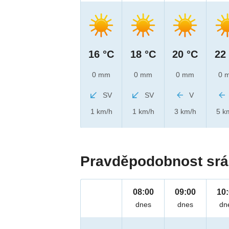
16 °C
18 °C
20 °C
22
0 mm
0 mm
0 mm
0 
SV
SV
V
1 km/h
1 km/h
3 km/h
5 k
Pravděpodobnost srá
08:00
09:00
10
dnes
dnes
dn