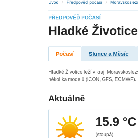
Úvod
Předpověď počasí
Moravskoslezs
PŘEDPOVĚĎ POČASÍ
Hladké Životice
Počasí
Slunce a Měsíc
Hladké Životice leží v kraji Moravskosle
několika modelů (ICON, GFS, ECMWF). N
Aktuálně
15.9 °C
(stoupá)