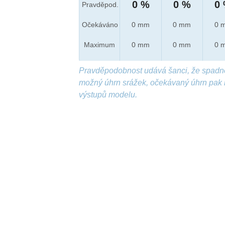
0 %
0 %
0
Pravděpod.
Očekáváno
0 mm
0 mm
0 
Maximum
0 mm
0 mm
0 
Pravděpodobnost udává šanci, že spadn
možný úhrn srážek, očekávaný úhrn pak 
výstupů modelu.