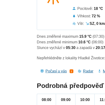
Pocitově:
18 °C
Vlhkost:
72 %
Vítr:
SZ, 0 km
Dnes změřené maximum
15.9 °C
(07:30)
Dnes změřené minimum
10.6 °C
(06:00)
Slunce vychází v
05:30
a zapadá v
20:1
Nepřehlédněte z lokality Hladké Životice
Počasí u vás
Radar
M
1
Podrobná předpověď 
08:00
09:00
10:00
11