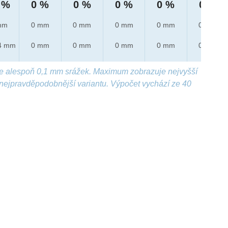
 %
0 %
0 %
0 %
0 %
0 %
mm
0 mm
0 mm
0 mm
0 mm
0 mm
4 mm
0 mm
0 mm
0 mm
0 mm
0 mm
e alespoň 0,1 mm srážek. Maximum zobrazuje nejvyšší
nejpravděpodobnější variantu. Výpočet vychází ze 40