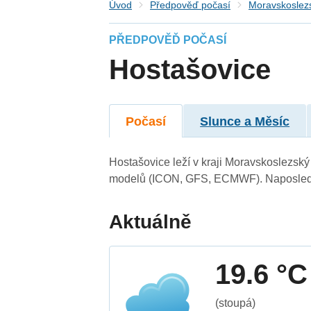
Úvod
Předpověď počasí
Moravskoslezs
PŘEDPOVĚĎ POČASÍ
Hostašovice
Počasí
Slunce a Měsíc
Hostašovice leží v kraji Moravskoslezský
modelů (ICON, GFS, ECMWF). Naposledy 
Aktuálně
19.6 °C
(stoupá)