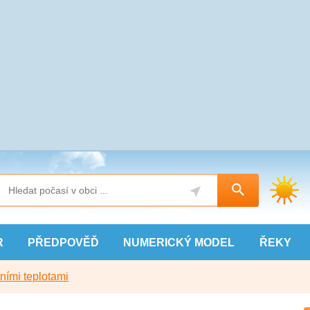
R
PŘEDPOVĚĎ
NUMERICKÝ
MODEL
ŘEKY
ními teplotami