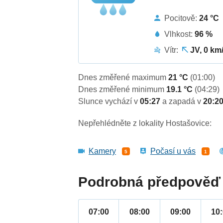
Pocitově:
24 °C
Vlhkost:
96 %
Vítr:
JV, 0 km
Dnes změřené maximum
21 °C
(01:00)
Dnes změřené minimum
19.1 °C
(04:29)
Slunce vychází v
05:27
a zapadá v
20:2
Nepřehlédněte z lokality Hostašovice:
Kamery
Počasí u vás
5
1
Podrobná předpověď 
07:00
08:00
09:00
10