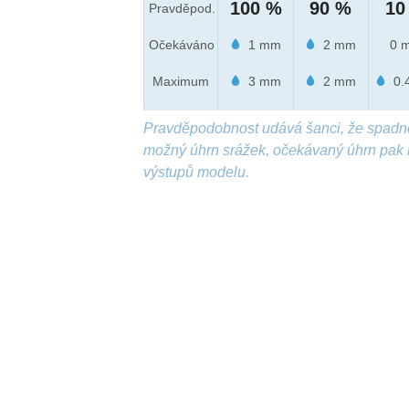
100 %
90 %
10
Pravděpod.
Očekáváno
1 mm
2 mm
0 
Maximum
3 mm
2 mm
0.
Pravděpodobnost udává šanci, že spadn
možný úhrn srážek, očekávaný úhrn pak 
výstupů modelu.