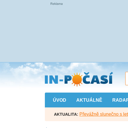
Přejít
na
hlavní
obsah
ÚVOD
AKTUÁLNĚ
RADA
Převážně slunečno s let
AKTUALITA: