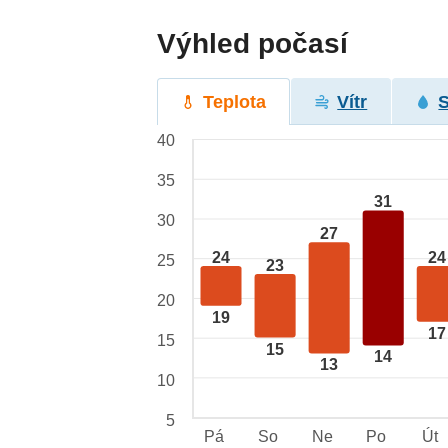
Výhled počasí
Teplota
Vítr
40
35
31
30
27
24
24
25
23
20
19
17
15
15
14
13
10
5
Pá
So
Ne
Po
Út