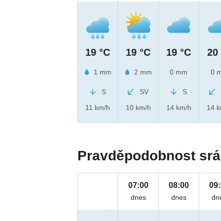
19 °C
19 °C
19 °C
20
1 mm
2 mm
0 mm
0 
S
SV
S
11 km/h
10 km/h
14 km/h
14 
Pravděpodobnost srá
07:00
08:00
09
dnes
dnes
dn