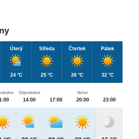
dny
Úterý
Středa
Čtvrtek
Pátek
24 °C
25 °C
26 °C
32 °C
oledne
Odpoledne
Večer
1:00
14:00
17:00
20:00
23:00