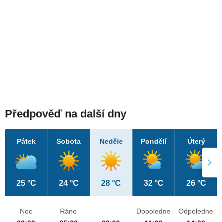
Předpověď na další dny
Pátek
Sobota
Neděle
Pondělí
Úterý
25 °C
24 °C
28 °C
32 °C
26 °C
Noc
Ráno
Dopoledne
Odpoledne