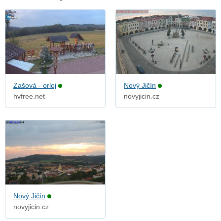
Zašová - orloj
Nový Jičín
hvfree.net
novyjicin.cz
Nový Jičín
novyjicin.cz