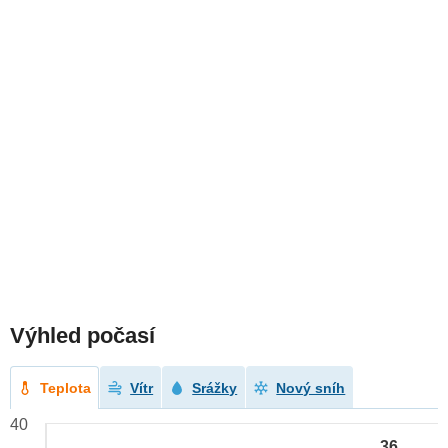
Výhled počasí
Teplota
Vítr
Srážky
Nový sníh
40
36