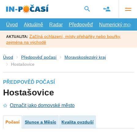
Přejít
na
hlavní
obsah
Úvod
Aktuálně
Radar
Předpověď
Numerický model
Začíná ochlazení, místy přeháňky nebo bouřky,
AKTUALITA:
zejména na východě
Úvod
Předpověď počasí
Moravskoslezský kraj
Hostašovice
PŘEDPOVĚĎ POČASÍ
Hostašovice
Označit jako domovské město
Počasí
Slunce a Měsíc
Kvalita ovzduší