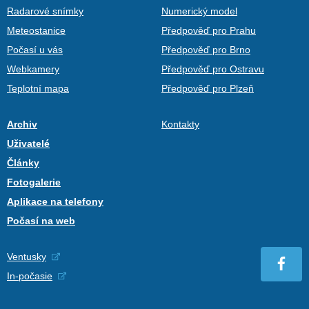
Radarové snímky
Numerický model
Meteostanice
Předpověď pro Prahu
Počasí u vás
Předpověď pro Brno
Webkamery
Předpověď pro Ostravu
Teplotní mapa
Předpověď pro Plzeň
Archiv
Kontakty
Uživatelé
Články
Fotogalerie
Aplikace na telefony
Počasí na web
Ventusky
In-počasie