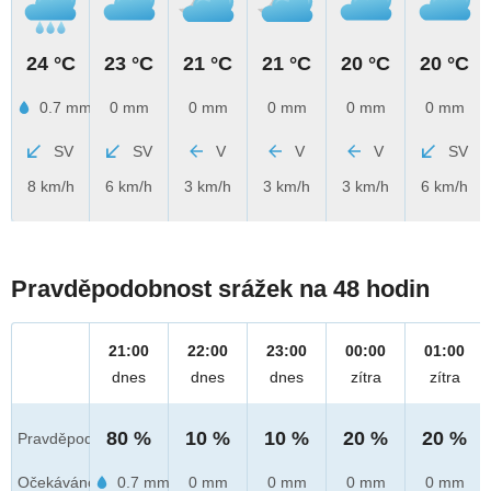
24 °C
23 °C
21 °C
21 °C
20 °C
20 °C
0.7 mm
0 mm
0 mm
0 mm
0 mm
0 mm
SV
SV
V
V
V
SV
8 km/h
6 km/h
3 km/h
3 km/h
3 km/h
6 km/h
Pravděpodobnost srážek na 48 hodin
21:00
22:00
23:00
00:00
01:00
dnes
dnes
dnes
zítra
zítra
80 %
10 %
10 %
20 %
20 %
Pravděpod.
Očekáváno
0.7 mm
0 mm
0 mm
0 mm
0 mm