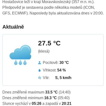
Hostašovice leží v kraji Moravskoslezský (357 m n. m.).
Předpověď je sestavena podle několika modelů (ICON,
GFS, ECMWF). Naposledy byla aktualizována dnes v 20:00.
Aktuálně
27.5 °C
(klesá)
Pocitově:
30 °C
Vlhkost:
54 %
Vítr:
S, 5 km/h
Dnes změřené maximum
33.5 °C
(14:40)
Dnes změřené minimum
16.3 °C
(05:40)
Slunce vychází v
05:26
a zapadá v
20:21