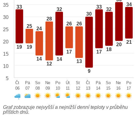
34
35
33
33
32
32
30
30
28
26
26
25
24
25
20
21
20
19
19
18
17
17
15
14
14
13
12
10
9
5
Čt
Pá
So
Ne
Po
Út
St
Čt
Pá
So
Ne
Po
06
07
08
09
10
11
12
13
14
15
16
17
Graf zobrazuje nejvyšší a nejnižší denní teploty v průběhu
příštích dnů.