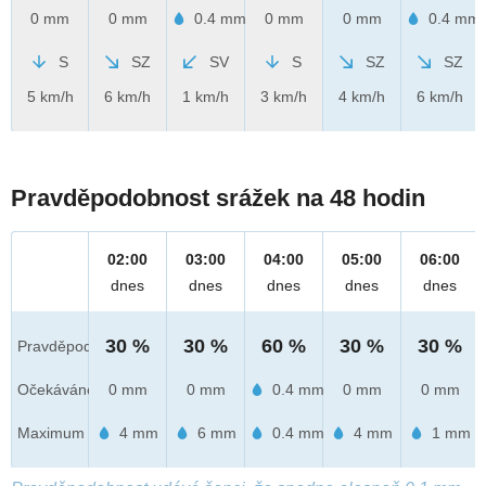
0 mm
0 mm
0.4 mm
0 mm
0 mm
0.4 mm
S
SZ
SV
S
SZ
SZ
5 km/h
6 km/h
1 km/h
3 km/h
4 km/h
6 km/h
Pravděpodobnost srážek na 48 hodin
02:00
03:00
04:00
05:00
06:00
dnes
dnes
dnes
dnes
dnes
30 %
30 %
60 %
30 %
30 %
Pravděpod.
Očekáváno
0 mm
0 mm
0.4 mm
0 mm
0 mm
Maximum
4 mm
6 mm
0.4 mm
4 mm
1 mm