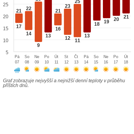
25
25
23
22
21
21
20
21
20
19
18
17
15
16
14
13
13
12
10
11
9
5
Pá
So
Ne
Po
Út
St
Čt
Pá
So
Ne
Po
Út
07
08
09
10
11
12
13
14
15
16
17
18
Graf zobrazuje nejvyšší a nejnižší denní teploty v průběhu
příštích dnů.