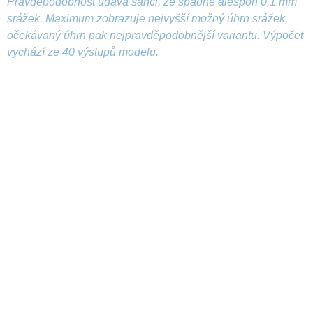
Pravděpodobnost udává šanci, že spadne alespoň 0,1 mm
srážek. Maximum zobrazuje nejvyšší možný úhrn srážek,
očekávaný úhrn pak nejpravděpodobnější variantu. Výpočet
vychází ze 40 výstupů modelu.