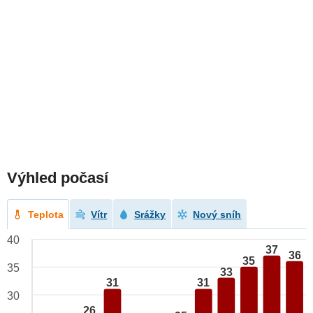
Výhled počasí
Teplota
Vítr
Srážky
Nový sníh
40
37
36
35
35
33
31
31
30
26