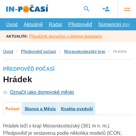
Přejít
na
hlavní
obsah
Úvod
Aktuálně
Radar
Předpověď
Numerický model
Převážně slunečno s letními teplotami
AKTUALITA:
Úvod
Předpověď počasí
Moravskoslezský kraj
Hrádek
PŘEDPOVĚĎ POČASÍ
Hrádek
Označit jako domovské město
Počasí
Slunce a Měsíc
Kvalita ovzduší
Hrádek leží v kraji Moravskoslezský (361 m n. m.).
Předpověď je sestavena podle několika modelů (ICON,