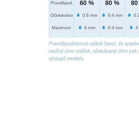
60 %
80 %
80
Pravděpod.
Očekáváno
0.6 mm
0.4 mm
0.
Maximum
6 mm
0.4 mm
4
Pravděpodobnost udává šanci, že spadn
možný úhrn srážek, očekávaný úhrn pak 
výstupů modelu.