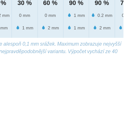
 %
30 %
60 %
90 %
90 %
70 %
2 mm
0 mm
0 mm
1 mm
0.2 mm
0 mm
 mm
1 mm
2 mm
1 mm
2 mm
1 mm
e alespoň 0,1 mm srážek. Maximum zobrazuje nejvyšší
nejpravděpodobnější variantu. Výpočet vychází ze 40