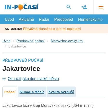
Přejít
na
hlavní
obsah
Úvod
Aktuálně
Radar
Předpověď
Numerický model
Převážně slunečno s letními teplotami
AKTUALITA:
Úvod
Předpověď počasí
Moravskoslezský kraj
Jakartovice
PŘEDPOVĚĎ POČASÍ
Jakartovice
Označit jako domovské město
Počasí
Slunce a Měsíc
Kvalita ovzduší
Jakartovice leží v kraji Moravskoslezský (364 m n. m.).