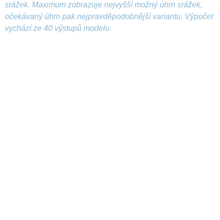
srážek. Maximum zobrazuje nejvyšší možný úhrn srážek,
očekávaný úhrn pak nejpravděpodobnější variantu. Výpočet
vychází ze 40 výstupů modelu.