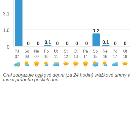
3.1
1.6
1.2
0.1
0.1
0
0
0
0
0
0
0
0
0
Pá
So
Ne
Po
Út
St
Čt
Pá
So
Ne
Po
Út
07
08
09
10
11
12
13
14
15
16
17
18
Graf zobrazuje celkové denní (za 24 hodin) srážkové úhrny v
mm v průběhu příštích dnů.