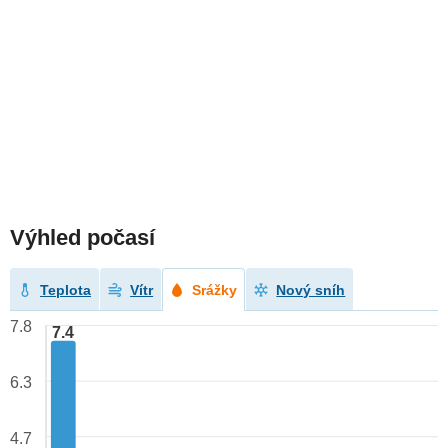
Výhled počasí
Teplota
Vítr
Srážky
Nový sníh
7.8
7.4
6.3
4.7