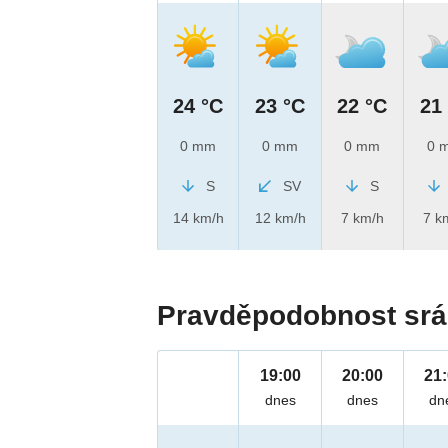
24 °C
23 °C
22 °C
21
0 mm
0 mm
0 mm
0 
S
SV
S
14 km/h
12 km/h
7 km/h
7 k
Pravděpodobnost srá
19:00
20:00
21
dnes
dnes
dn