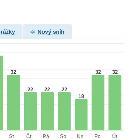
Srážky
Nový sníh
32
32
32
22
22
22
18
St
Čt
Pá
So
Ne
Po
Út