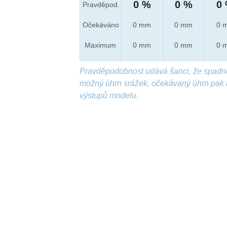
0 %
0 %
0
Pravděpod.
Očekáváno
0 mm
0 mm
0 
Maximum
0 mm
0 mm
0 
Pravděpodobnost udává šanci, že spadn
možný úhrn srážek, očekávaný úhrn pak 
výstupů modelu.