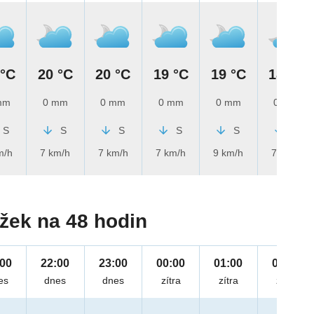
 °C
20 °C
20 °C
19 °C
19 °C
18 °C
mm
0 mm
0 mm
0 mm
0 mm
0 mm
S
S
S
S
S
S
m/h
7 km/h
7 km/h
7 km/h
9 km/h
7 km/h
žek na 48 hodin
:00
22:00
23:00
00:00
01:00
02:00
es
dnes
dnes
zítra
zítra
zítra