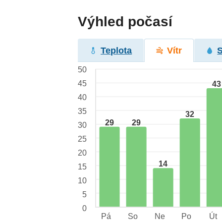
Výhled počasí
Teplota
Vítr
50
45
43
40
35
32
29
29
30
25
20
14
15
10
5
0
Pá
So
Ne
Po
Út