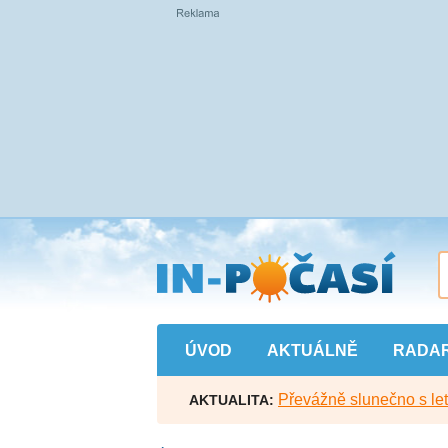
Přejít
na
hlavní
obsah
ÚVOD
AKTUÁLNĚ
RADA
Převážně slunečno s let
AKTUALITA: