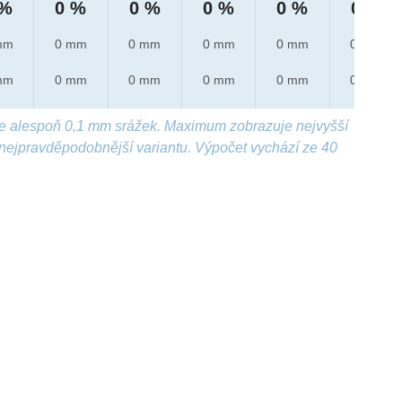
 %
0 %
0 %
0 %
0 %
0 %
mm
0 mm
0 mm
0 mm
0 mm
0 mm
mm
0 mm
0 mm
0 mm
0 mm
0 mm
e alespoň 0,1 mm srážek. Maximum zobrazuje nejvyšší
nejpravděpodobnější variantu. Výpočet vychází ze 40