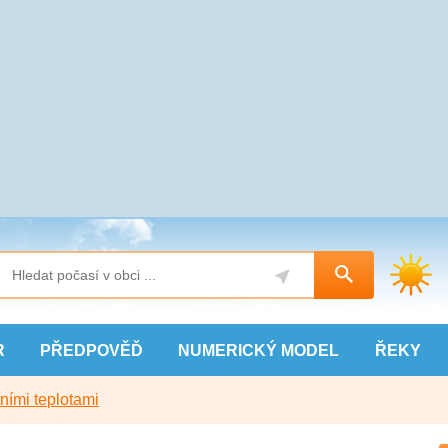
R
PŘEDPOVĚĎ
NUMERICKÝ
MODEL
ŘEKY
ními teplotami