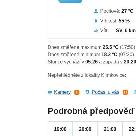
Pocitově:
27 °C
Vlhkost:
55 %
Vítr:
SV, 6 km
Dnes změřené maximum
25.5 °C
(17:50)
Dnes změřené minimum
18.2 °C
(07:20)
Slunce vychází v
05:26
a zapadá v
20:2
Nepřehlédněte z lokality Klimkovice:
Kamery
Počasí u vás
3
14
Podrobná předpověď 
19:00
20:00
21:00
22