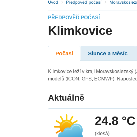
Úvod
Předpověď počasí
Moravskoslezs
PŘEDPOVĚĎ POČASÍ
Klimkovice
Počasí
Slunce a Měsíc
Klimkovice leží v kraji Moravskoslezský 
modelů (ICON, GFS, ECMWF). Naposledy 
Aktuálně
24.8 °C
(klesá)