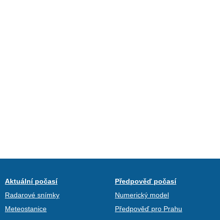
Aktuální počasí
Předpověď počasí
Radarové snímky
Numerický model
Meteostanice
Předpověď pro Prahu