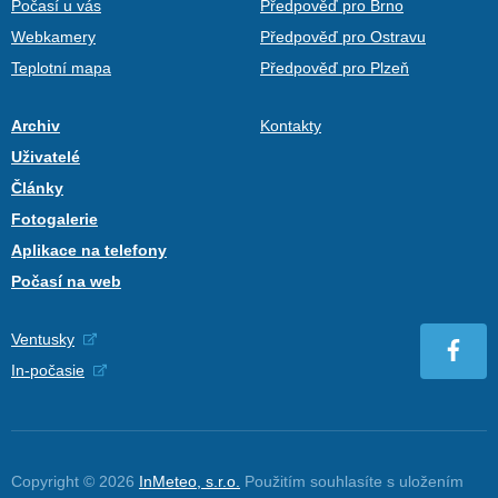
Počasí u vás
Předpověď pro Brno
Webkamery
Předpověď pro Ostravu
Teplotní mapa
Předpověď pro Plzeň
Archiv
Kontakty
Uživatelé
Články
Fotogalerie
Aplikace na telefony
Počasí na web
Ventusky
In-počasie
Copyright © 2026
InMeteo, s.r.o.
Použitím souhlasíte s uložením