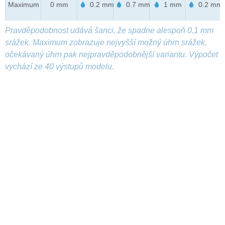
Maximum
0 mm
0.2 mm
0.7 mm
1 mm
0.2 mm
Pravděpodobnost udává šanci, že spadne alespoň 0,1 mm
srážek. Maximum zobrazuje nejvyšší možný úhrn srážek,
očekávaný úhrn pak nejpravděpodobnější variantu. Výpočet
vychází ze 40 výstupů modelu.