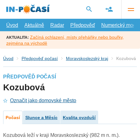
Přejít
na
hlavní
obsah
Úvod
Aktuálně
Radar
Předpověď
Numerický model
Začíná ochlazení, místy přeháňky nebo bouřky,
AKTUALITA:
zejména na východě
Úvod
Předpověď počasí
Moravskoslezský kraj
Kozubová
PŘEDPOVĚĎ POČASÍ
Kozubová
Označit jako domovské město
Počasí
Slunce a Měsíc
Kvalita ovzduší
Kozubová leží v kraji Moravskoslezský (982 m n. m.).