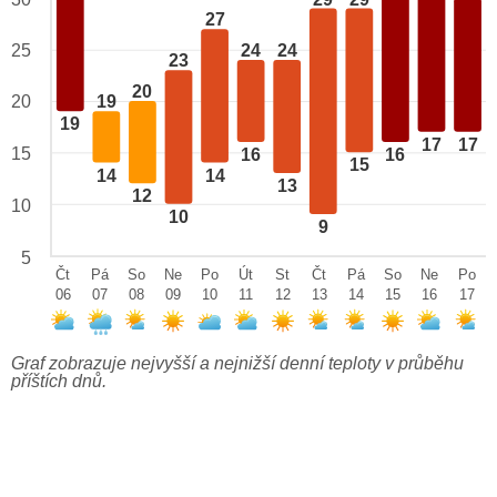
27
24
24
25
23
20
20
19
19
17
17
15
16
16
15
14
14
13
12
10
10
9
5
Čt
Pá
So
Ne
Po
Út
St
Čt
Pá
So
Ne
Po
06
07
08
09
10
11
12
13
14
15
16
17
Graf zobrazuje nejvyšší a nejnižší denní teploty v průběhu
příštích dnů.