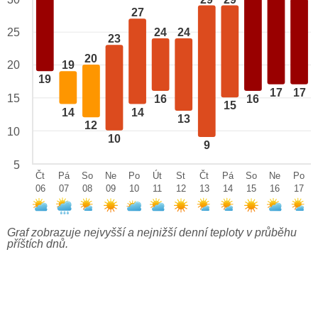
27
24
24
25
23
20
20
19
19
17
17
15
16
16
15
14
14
13
12
10
10
9
5
Čt
Pá
So
Ne
Po
Út
St
Čt
Pá
So
Ne
Po
06
07
08
09
10
11
12
13
14
15
16
17
Graf zobrazuje nejvyšší a nejnižší denní teploty v průběhu
příštích dnů.