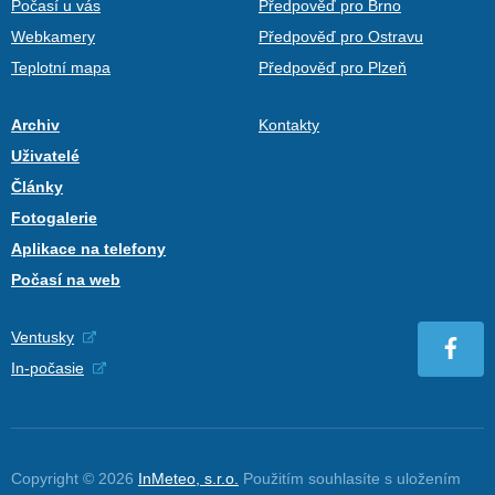
Počasí u vás
Předpověď pro Brno
Webkamery
Předpověď pro Ostravu
Teplotní mapa
Předpověď pro Plzeň
Archiv
Kontakty
Uživatelé
Články
Fotogalerie
Aplikace na telefony
Počasí na web
Ventusky
In-počasie
Copyright © 2026
InMeteo, s.r.o.
Použitím souhlasíte s uložením