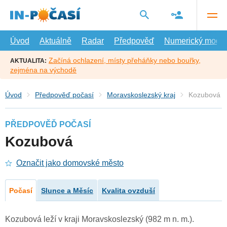
Přejít
na
hlavní
obsah
Úvod
Aktuálně
Radar
Předpověď
Numerický model
Začíná ochlazení, místy přeháňky nebo bouřky,
AKTUALITA:
zejména na východě
Úvod
Předpověď počasí
Moravskoslezský kraj
Kozubová
PŘEDPOVĚĎ POČASÍ
Kozubová
Označit jako domovské město
Počasí
Slunce a Měsíc
Kvalita ovzduší
Kozubová leží v kraji Moravskoslezský (982 m n. m.).