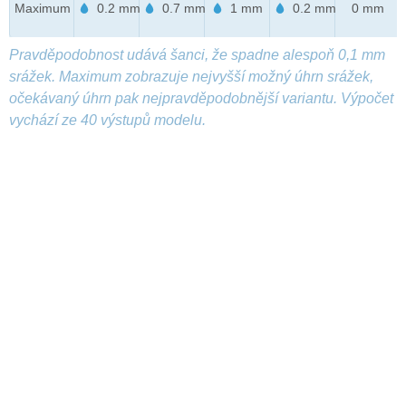
Maximum
0.2 mm
0.7 mm
1 mm
0.2 mm
0 mm
Pravděpodobnost udává šanci, že spadne alespoň 0,1 mm
srážek. Maximum zobrazuje nejvyšší možný úhrn srážek,
očekávaný úhrn pak nejpravděpodobnější variantu. Výpočet
vychází ze 40 výstupů modelu.