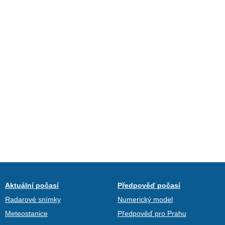
Aktuální počasí
Předpověď počasí
Radarové snímky
Numerický model
Meteostanice
Předpověď pro Prahu