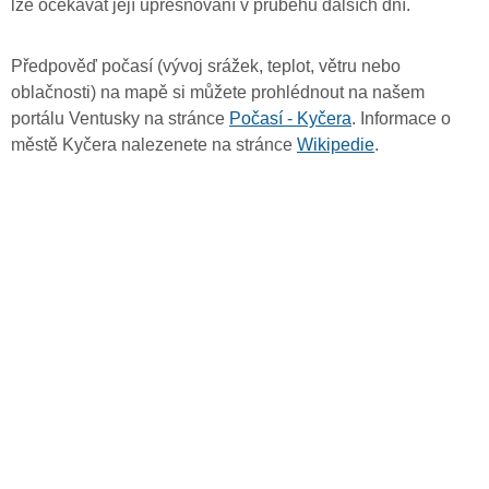
lze očekávat její upřesňování v průběhu dalších dní.
Předpověď počasí (vývoj srážek, teplot, větru nebo
oblačnosti) na mapě si můžete prohlédnout na našem
portálu Ventusky na stránce
Počasí - Kyčera
. Informace o
městě Kyčera nalezenete na stránce
Wikipedie
.