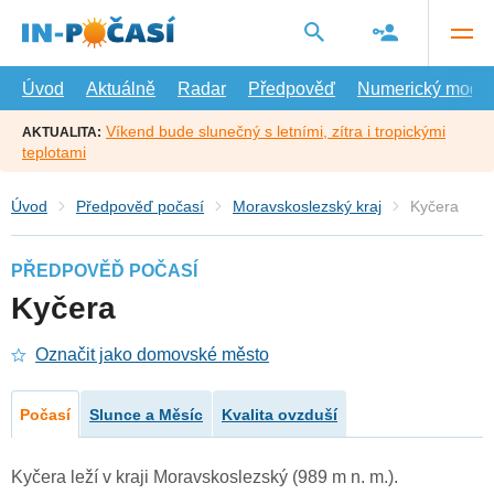
Přejít
na
hlavní
obsah
Úvod
Aktuálně
Radar
Předpověď
Numerický model
Víkend bude slunečný s letními, zítra i tropickými
AKTUALITA:
teplotami
Úvod
Předpověď počasí
Moravskoslezský kraj
Kyčera
PŘEDPOVĚĎ POČASÍ
Kyčera
Označit jako domovské město
Počasí
Slunce a Měsíc
Kvalita ovzduší
Kyčera leží v kraji Moravskoslezský (989 m n. m.).