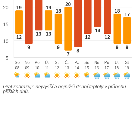
20
20
19
19
18
18
17
15
14
13
13
12
12
12
10
9
9
9
9
8
7
5
So
Ne
Po
Út
St
Čt
Pá
So
Ne
Po
Út
St
08
09
10
11
12
13
14
15
16
17
18
19
Graf zobrazuje nejvyšší a nejnižší denní teploty v průběhu
příštích dnů.