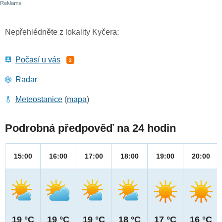
Nepřehlédněte z lokality Kyčera:
Počasí u vás
2
Radar
Meteostanice
(
mapa
)
Podrobná předpověď na 24 hodin
15:00
16:00
17:00
18:00
19:00
20:00
19 °C
19 °C
19 °C
18 °C
17 °C
16 °C