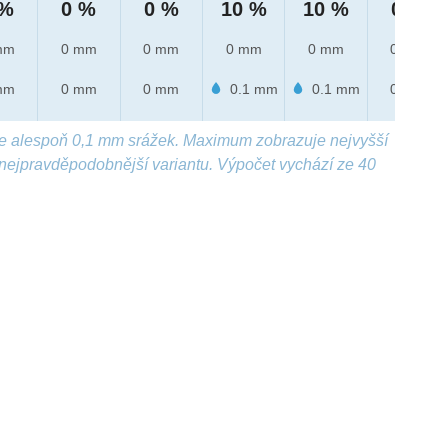
 %
0 %
0 %
10 %
10 %
0 %
mm
0 mm
0 mm
0 mm
0 mm
0 mm
mm
0 mm
0 mm
0.1 mm
0.1 mm
0 mm
e alespoň 0,1 mm srážek. Maximum zobrazuje nejvyšší
nejpravděpodobnější variantu. Výpočet vychází ze 40