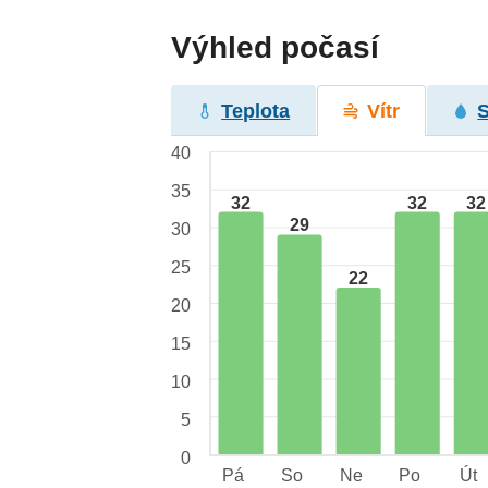
Výhled počasí
Teplota
Vítr
40
35
32
32
32
29
30
25
22
20
15
10
5
0
Pá
So
Ne
Po
Út