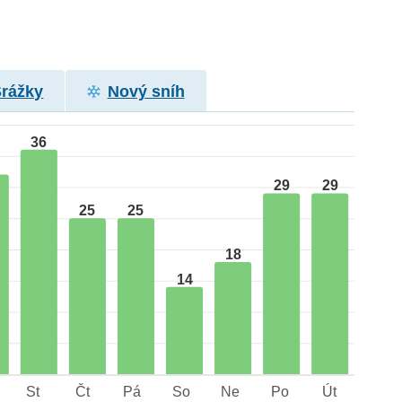
Srážky
Nový sníh
36
29
29
25
25
18
14
St
Čt
Pá
So
Ne
Po
Út