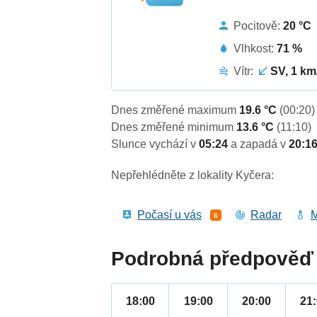
Pocitově:
20 °C
Vlhkost:
71 %
Vítr:
SV, 1 km
Dnes změřené maximum
19.6 °C
(00:20)
Dnes změřené minimum
13.6 °C
(11:10)
Slunce vychází v
05:24
a zapadá v
20:1
Nepřehlédněte z lokality Kyčera:
Počasí u vás
Radar
M
6
Podrobná předpověď 
18:00
19:00
20:00
21