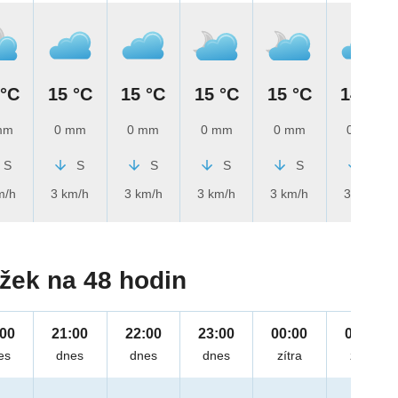
 °C
15 °C
15 °C
15 °C
15 °C
14 °C
mm
0 mm
0 mm
0 mm
0 mm
0 mm
S
S
S
S
S
S
m/h
3 km/h
3 km/h
3 km/h
3 km/h
3 km/h
žek na 48 hodin
:00
21:00
22:00
23:00
00:00
01:00
es
dnes
dnes
dnes
zítra
zítra