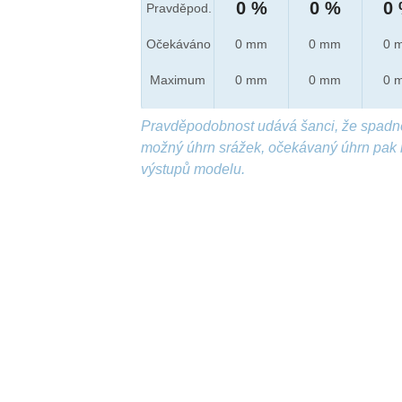
0 %
0 %
0
Pravděpod.
Očekáváno
0 mm
0 mm
0 
Maximum
0 mm
0 mm
0 
Pravděpodobnost udává šanci, že spadn
možný úhrn srážek, očekávaný úhrn pak 
výstupů modelu.