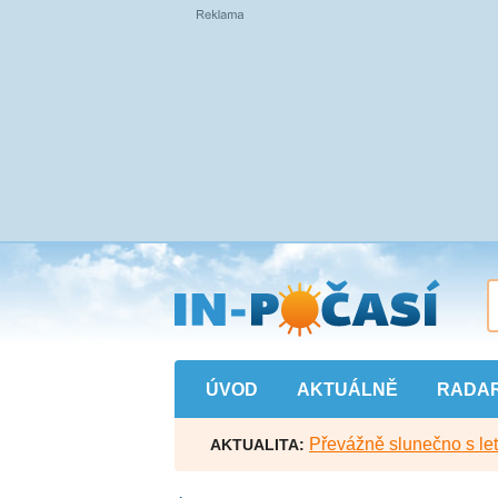
Přejít
na
hlavní
obsah
ÚVOD
AKTUÁLNĚ
RADA
Převážně slunečno s let
AKTUALITA: