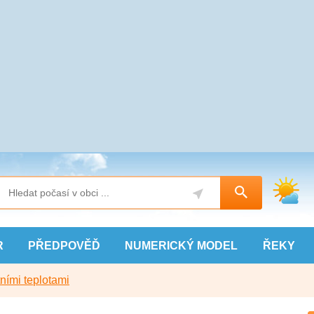
R
PŘEDPOVĚĎ
NUMERICKÝ
MODEL
ŘEKY
ními teplotami