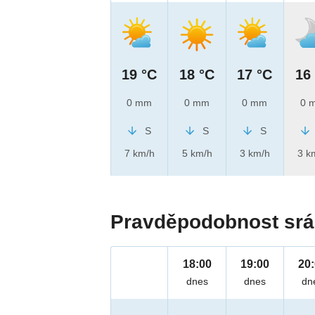
19 °C
18 °C
17 °C
16
0 mm
0 mm
0 mm
0 
S
S
S
7 km/h
5 km/h
3 km/h
3 k
Pravděpodobnost srá
18:00
19:00
20
dnes
dnes
dn