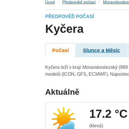
Úvod
Předpověď počasí
Moravskoslezs
PŘEDPOVĚĎ POČASÍ
Kyčera
Počasí
Slunce a Měsíc
Kyčera leží v kraji Moravskoslezský (989
modelů (ICON, GFS, ECMWF). Naposledy 
Aktuálně
17.2 °C
(klesá)