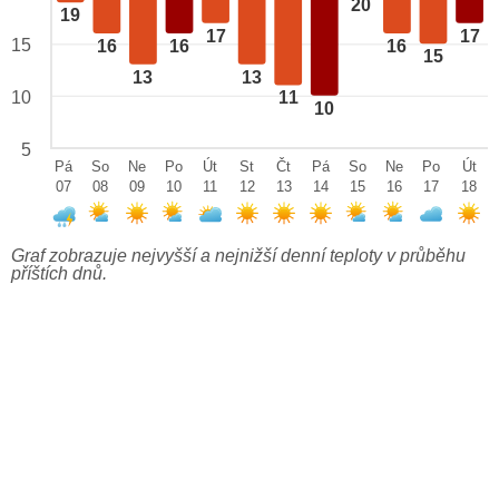
20
19
17
17
15
16
16
16
15
13
13
10
11
10
5
Pá
So
Ne
Po
Út
St
Čt
Pá
So
Ne
Po
Út
07
08
09
10
11
12
13
14
15
16
17
18
Graf zobrazuje nejvyšší a nejnižší denní teploty v průběhu
příštích dnů.