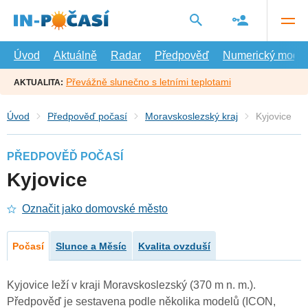
Přejít
na
hlavní
obsah
Úvod
Aktuálně
Radar
Předpověď
Numerický model
Převážně slunečno s letními teplotami
AKTUALITA:
Úvod
Předpověď počasí
Moravskoslezský kraj
Kyjovice
PŘEDPOVĚĎ POČASÍ
Kyjovice
Označit jako domovské město
Počasí
Slunce a Měsíc
Kvalita ovzduší
Kyjovice leží v kraji Moravskoslezský (370 m n. m.).
Předpověď je sestavena podle několika modelů (ICON,