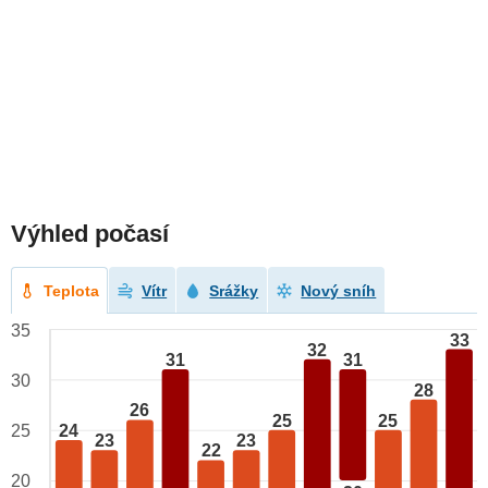
Výhled počasí
Teplota
Vítr
Srážky
Nový sníh
35
33
32
31
31
30
28
26
25
25
24
25
23
23
22
20