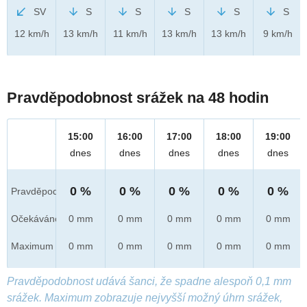
SV
S
S
S
S
S
12 km/h
13 km/h
11 km/h
13 km/h
13 km/h
9 km/h
Pravděpodobnost srážek na 48 hodin
15:00
16:00
17:00
18:00
19:00
dnes
dnes
dnes
dnes
dnes
0 %
0 %
0 %
0 %
0 %
Pravděpod.
Očekáváno
0 mm
0 mm
0 mm
0 mm
0 mm
Maximum
0 mm
0 mm
0 mm
0 mm
0 mm
Pravděpodobnost udává šanci, že spadne alespoň 0,1 mm
srážek. Maximum zobrazuje nejvyšší možný úhrn srážek,