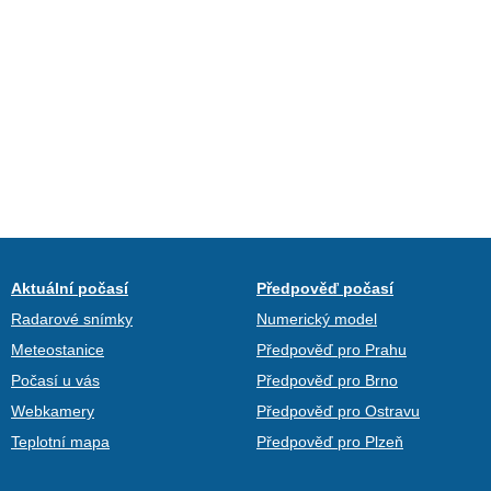
Aktuální počasí
Předpověď počasí
Radarové snímky
Numerický model
Meteostanice
Předpověď pro Prahu
Počasí u vás
Předpověď pro Brno
Webkamery
Předpověď pro Ostravu
Teplotní mapa
Předpověď pro Plzeň