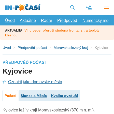
Přejít
na
hlavní
obsah
Úvod
Aktuálně
Radar
Předpověď
Numerický model
Vlnu veder přeruší studená fronta, zítra teploty
AKTUALITA:
klesnou
Úvod
Předpověď počasí
Moravskoslezský kraj
Kyjovice
PŘEDPOVĚĎ POČASÍ
Kyjovice
Označit jako domovské město
Počasí
Slunce a Měsíc
Kvalita ovzduší
Kyjovice leží v kraji Moravskoslezský (370 m n. m.).