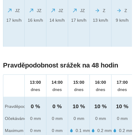
JZ
JZ
JZ
JZ
Z
Z
17 km/h
16 km/h
14 km/h
17 km/h
13 km/h
9 km/h
Pravděpodobnost srážek na 48 hodin
13:00
14:00
15:00
16:00
17:00
dnes
dnes
dnes
dnes
dnes
0 %
0 %
10 %
10 %
10 %
Pravděpod.
Očekáváno
0 mm
0 mm
0 mm
0 mm
0 mm
Maximum
0 mm
0 mm
0.1 mm
0.2 mm
0.2 mm