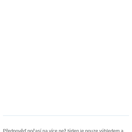
Předpověď počasí na více než týden je pouze výhledem a