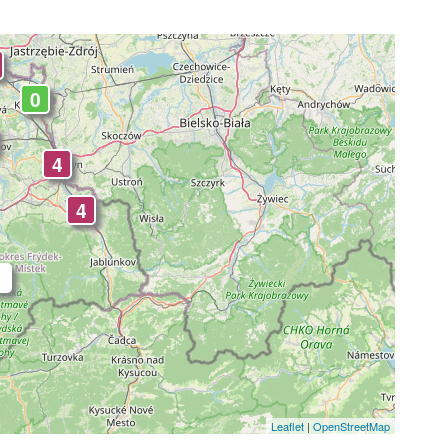
0
4
4
Leaflet
|
OpenStreetMap