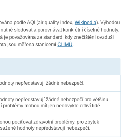
čována podle AQI (air quality index,
Wikipedia
). Výhodou
 nutné sledovat a porovnávat konkrétní číselné hodnoty.
 je považována za standard, kdy znečištění ovzduší
Data jsou měřena stanicemi
ČHMÚ
.
dnoty nepředstavují žádné nebezpečí.
dnoty nepředstavují žádné nebezpečí pro většinu
ní problémy mohou mít jen neobvykle citliví lidé.
 mohou pociťovat zdravotní problémy, pro zbytek
sažené hodnoty nepředstavují nebezpečí.