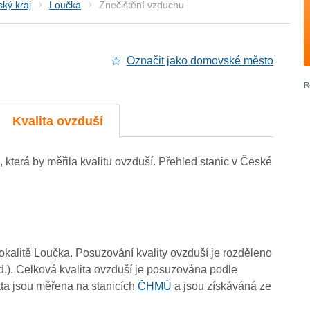
ký kraj
Loučka
Znečištění vzduchu
Označit jako domovské město
Kvalita ovzduší
, která by měřila kvalitu ovzduší. Přehled stanic v České
lokalitě Loučka. Posuzování kvality ovzduší je rozděleno
d.). Celková kvalita ovzduší je posuzována podle
ta jsou měřena na stanicích
ČHMÚ
a jsou získáváná ze