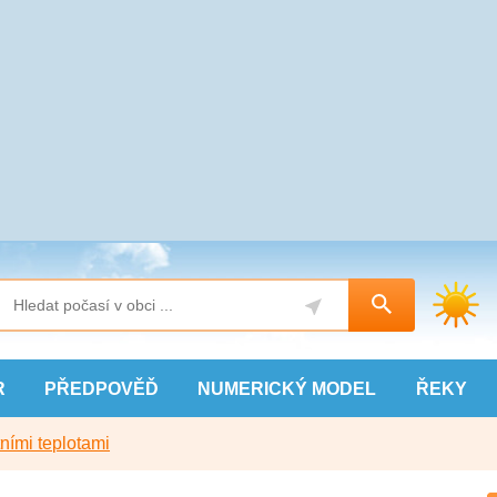
R
PŘEDPOVĚĎ
NUMERICKÝ
MODEL
ŘEKY
ními teplotami