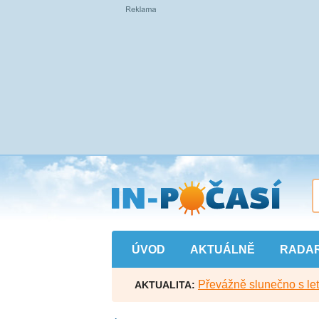
Přejít
na
hlavní
obsah
ÚVOD
AKTUÁLNĚ
RADA
Převážně slunečno s let
AKTUALITA: