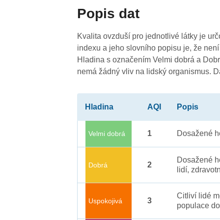
4
Popis dat
Kvalita ovzduší pro jednotlivé látky je ur
4
indexu a jeho slovního popisu je, že není
4
Hladina s označením Velmi dobrá a Dobrá
nemá žádný vliv na lidský organismus. 
Hladina
AQI
Popis
1
Dosažené ho
Velmi dobrá
Dosažené ho
2
Dobrá
lidí, zdravot
Citliví lidé
3
Uspokojivá
populace do