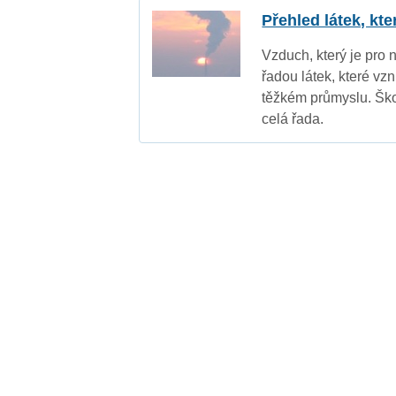
Přehled látek, kt
Vzduch, který je pro 
řadou látek, které vz
těžkém průmyslu. Ško
celá řada.