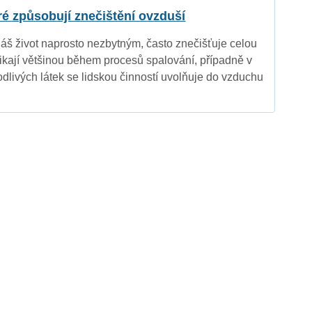
eré způsobují znečištění ovzduší
náš život naprosto nezbytným, často znečišťuje celou
nikají většinou během procesů spalování, případně v
dlivých látek se lidskou činností uvolňuje do vzduchu