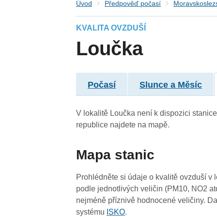
Úvod
Předpověď počasí
Moravskoslezs
KVALITA OVZDUŠÍ
Loučka
Počasí
Slunce a Měsíc
V lokalitě Loučka není k dispozici stanice
republice najdete na mapě.
Mapa stanic
Prohlédněte si údaje o kvalitě ovzduší v 
podle jednotlivých veličin (PM10, NO2 at
nejméně příznivě hodnocené veličiny. Da
systému
ISKO
.