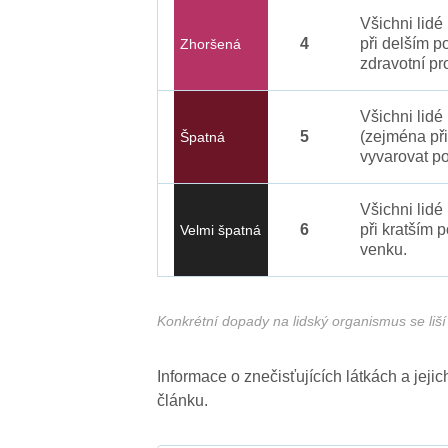
Všichni lid
4
při delším p
Zhoršená
zdravotní pr
Všichni lidé
5
(zejména při
Špatná
vyvarovat po
Všichni lidé
6
při kratším 
Velmi špatná
venku.
Konkrétní dopady na lidský organismus se liší 
Informace o znečisťujících látkách a jej
článku.