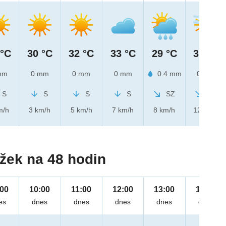
 °C
30 °C
32 °C
33 °C
29 °C
30 °C
mm
0 mm
0 mm
0 mm
0.4 mm
0 mm
S
S
S
S
SZ
SZ
m/h
3 km/h
5 km/h
7 km/h
8 km/h
12 km/h
žek na 48 hodin
:00
10:00
11:00
12:00
13:00
14:00
es
dnes
dnes
dnes
dnes
dnes