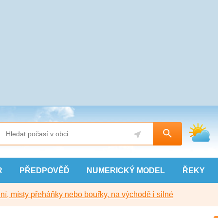
R
PŘEDPOVĚĎ
NUMERICKÝ
MODEL
ŘEKY
í, místy přeháňky nebo bouřky, na východě i silné