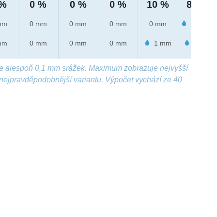
 %
0 %
0 %
0 %
10 %
80 %
mm
0 mm
0 mm
0 mm
0 mm
0.4 mm
mm
0 mm
0 mm
0 mm
1 mm
2 mm
e alespoň 0,1 mm srážek. Maximum zobrazuje nejvyšší
nejpravděpodobnější variantu. Výpočet vychází ze 40