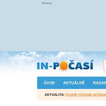
Přejít
na
hlavní
obsah
ÚVOD
AKTUÁLNĚ
RADA
Kromě východu ochlazen
AKTUALITA: