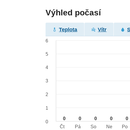
Výhled počasí
Teplota
Vítr
6
5
4
3
2
1
0
0
0
0
0
0
Čt
Pá
So
Ne
Po