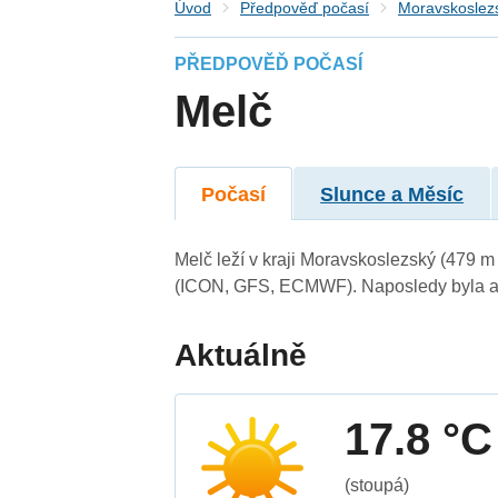
Úvod
Předpověď počasí
Moravskoslezs
PŘEDPOVĚĎ POČASÍ
Melč
Počasí
Slunce a Měsíc
Melč leží v kraji Moravskoslezský (479 
(ICON, GFS, ECMWF). Naposledy byla ak
Aktuálně
17.8 °C
(stoupá)