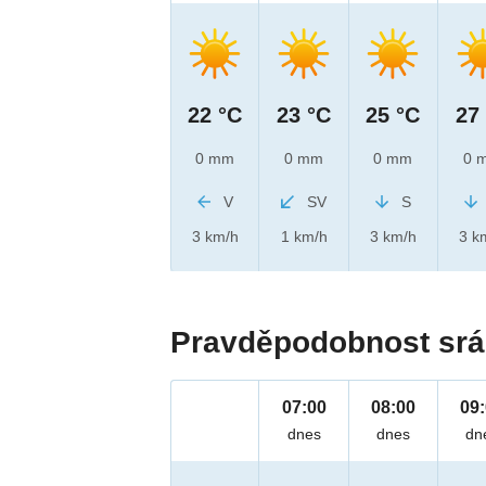
22 °C
23 °C
25 °C
27
0 mm
0 mm
0 mm
0 
V
SV
S
3 km/h
1 km/h
3 km/h
3 k
Pravděpodobnost srá
07:00
08:00
09
dnes
dnes
dn