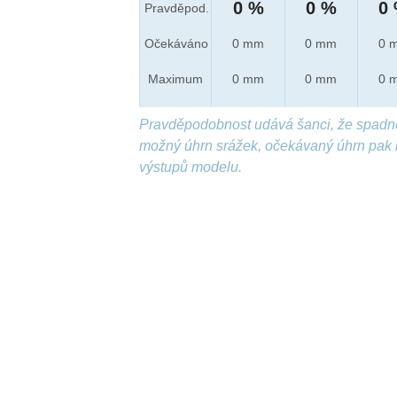
0 %
0 %
0
Pravděpod.
Očekáváno
0 mm
0 mm
0 
Maximum
0 mm
0 mm
0 
Pravděpodobnost udává šanci, že spadn
možný úhrn srážek, očekávaný úhrn pak 
výstupů modelu.