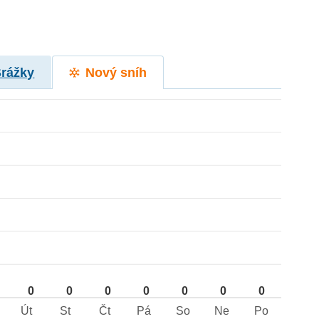
Srážky
Nový sníh
0
0
0
0
0
0
0
Út
St
Čt
Pá
So
Ne
Po