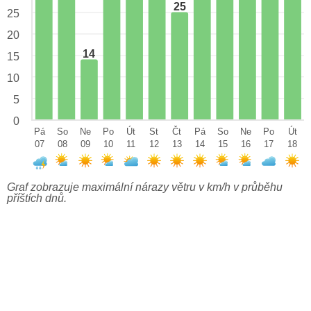
25
25
20
14
15
10
5
0
Pá
So
Ne
Po
Út
St
Čt
Pá
So
Ne
Po
Út
07
08
09
10
11
12
13
14
15
16
17
18
Graf zobrazuje maximální nárazy větru v km/h v průběhu
příštích dnů.