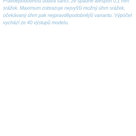
Pravděpodobnost udává šanci, že spadne alespoň 0,1 mm
srážek. Maximum zobrazuje nejvyšší možný úhrn srážek,
očekávaný úhrn pak nejpravděpodobnější variantu. Výpočet
vychází ze 40 výstupů modelu.