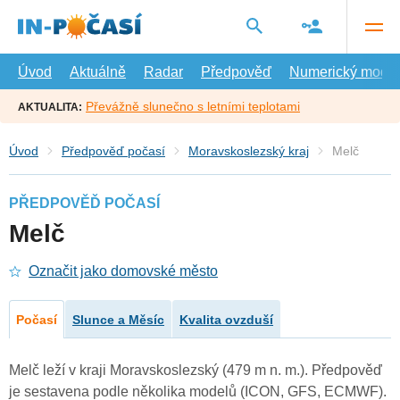
Přejít
na
hlavní
obsah
Úvod
Aktuálně
Radar
Předpověď
Numerický model
Převážně slunečno s letními teplotami
AKTUALITA:
Úvod
Předpověď počasí
Moravskoslezský kraj
Melč
PŘEDPOVĚĎ POČASÍ
Melč
Označit jako domovské město
Počasí
Slunce a Měsíc
Kvalita ovzduší
Melč leží v kraji Moravskoslezský (479 m n. m.). Předpověď
je sestavena podle několika modelů (ICON, GFS, ECMWF).