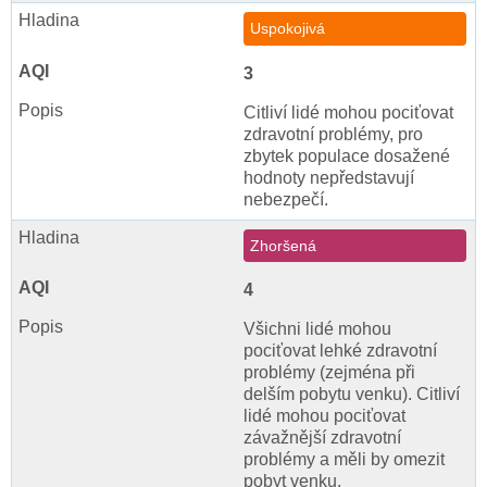
Uspokojivá
3
Citliví lidé mohou pociťovat
zdravotní problémy, pro
zbytek populace dosažené
hodnoty nepředstavují
nebezpečí.
Zhoršená
4
Všichni lidé mohou
pociťovat lehké zdravotní
problémy (zejména při
delším pobytu venku). Citliví
lidé mohou pociťovat
závažnější zdravotní
problémy a měli by omezit
pobyt venku.