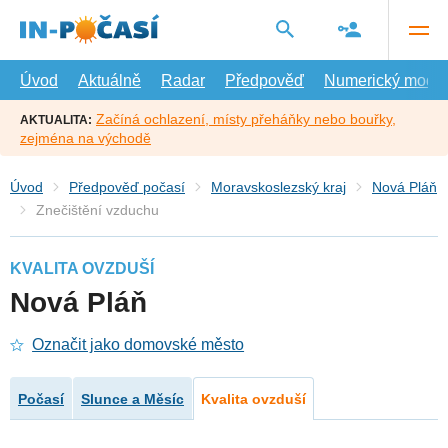
Přejít
na
hlavní
obsah
Úvod
Aktuálně
Radar
Předpověď
Numerický model
Začíná ochlazení, místy přeháňky nebo bouřky,
AKTUALITA:
zejména na východě
Úvod
Předpověď počasí
Moravskoslezský kraj
Nová Pláň
Znečištění vzduchu
KVALITA OVZDUŠÍ
Nová Pláň
Označit jako domovské město
Počasí
Slunce a Měsíc
Kvalita ovzduší