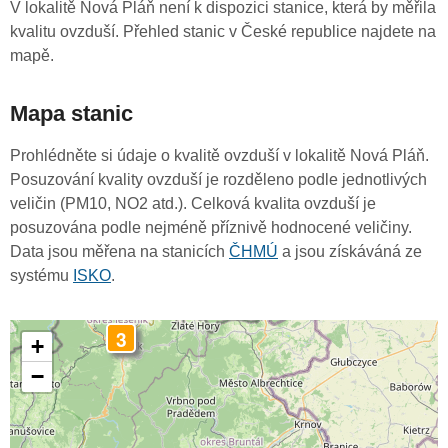
V lokalitě Nová Pláň není k dispozici stanice, která by měřila
kvalitu ovzduší. Přehled stanic v České republice najdete na
mapě.
Mapa stanic
Prohlédněte si údaje o kvalitě ovzduší v lokalitě Nová Pláň.
Posuzování kvality ovzduší je rozděleno podle jednotlivých
veličin (PM10, NO2 atd.). Celková kvalita ovzduší je
posuzována podle nejméně příznivě hodnocené veličiny.
Data jsou měřena na stanicích
ČHMÚ
a jsou získáváná ze
systému
ISKO
.
3
+
−