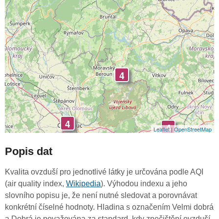
4
4
4
Leaflet
|
OpenStreetMap
Popis dat
Kvalita ovzduší pro jednotlivé látky je určována podle AQI
(air quality index,
Wikipedia
). Výhodou indexu a jeho
slovního popisu je, že není nutné sledovat a porovnávat
konkrétní číselné hodnoty. Hladina s označením Velmi dobrá
a Dobrá je považována za standard, kdy znečištění ovzduší