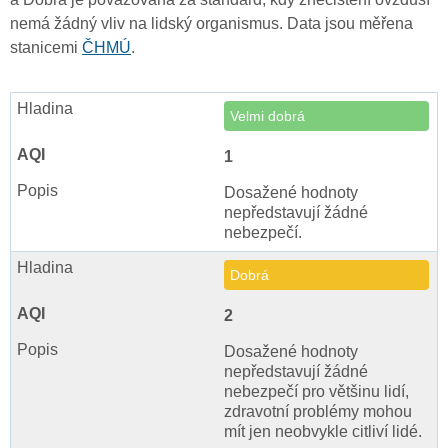
nemá žádný vliv na lidský organismus. Data jsou měřena
stanicemi
ČHMÚ
.
Velmi dobrá
1
Dosažené hodnoty
nepředstavují žádné
nebezpečí.
Dobrá
2
Dosažené hodnoty
nepředstavují žádné
nebezpečí pro většinu lidí,
zdravotní problémy mohou
mít jen neobvykle citliví lidé.