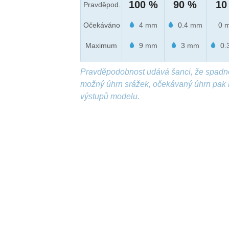
100 %
90 %
10
Pravděpod.
Očekáváno
4 mm
0.4 mm
0 
Maximum
9 mm
3 mm
0.
Pravděpodobnost udává šanci, že spadn
možný úhrn srážek, očekávaný úhrn pak 
výstupů modelu.