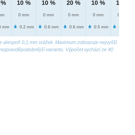
 %
10 %
10 %
20 %
10 %
10 %
mm
0 mm
0 mm
0 mm
0 mm
0 mm
3 mm
0.2 mm
0.6 mm
0.6 mm
0.5 mm
0.5 mm
e alespoň 0,1 mm srážek. Maximum zobrazuje nejvyšší
nejpravděpodobnější variantu. Výpočet vychází ze 40