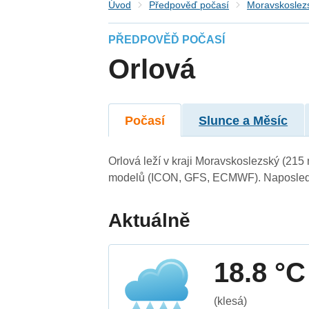
Úvod
Předpověď počasí
Moravskoslezs
PŘEDPOVĚĎ POČASÍ
Orlová
Počasí
Slunce a Měsíc
Orlová leží v kraji Moravskoslezský (215
modelů (ICON, GFS, ECMWF). Naposledy 
Aktuálně
18.8 °C
(klesá)