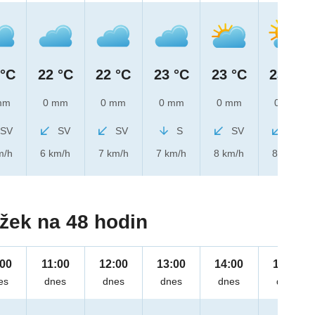
 °C
22 °C
22 °C
23 °C
23 °C
23 °C
mm
0 mm
0 mm
0 mm
0 mm
0 mm
SV
SV
SV
S
SV
SV
m/h
6 km/h
7 km/h
7 km/h
8 km/h
8 km/h
žek na 48 hodin
:00
11:00
12:00
13:00
14:00
15:00
es
dnes
dnes
dnes
dnes
dnes