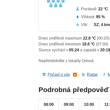
Pocitově:
22 °C
Vlhkost:
95 %
Vítr:
SZ, 4 km
Dnes změřené maximum
22.8 °C
(00:20)
Dnes změřené minimum
18.8 °C
(07:00)
Slunce vychází v
05:24
a zapadá v
20:1
Nepřehlédněte z lokality Orlová:
Počasí u vás
Radar
M
2
Podrobná předpověď 
08:00
09:00
10:00
11