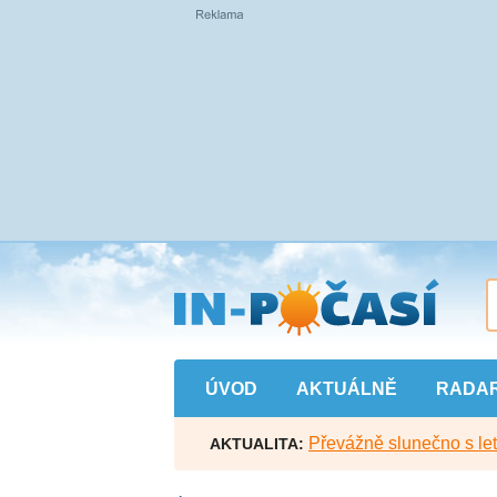
Přejít
na
hlavní
obsah
ÚVOD
AKTUÁLNĚ
RADA
Převážně slunečno s let
AKTUALITA: