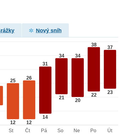
Srážky
Nový sníh
38
37
34
34
31
26
25
23
22
21
20
14
12
12
St
Čt
Pá
So
Ne
Po
Út