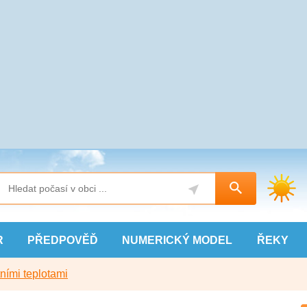
R
PŘEDPOVĚĎ
NUMERICKÝ
MODEL
ŘEKY
ními teplotami