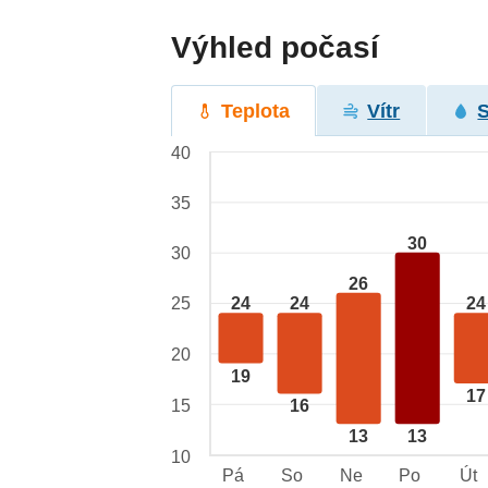
Výhled počasí
Teplota
Vítr
40
35
30
30
26
25
24
24
24
20
19
17
15
16
13
13
10
Pá
So
Ne
Po
Út