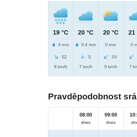
19 °C
20 °C
20 °C
21
4 mm
0.4 mm
0 mm
0 
SZ
S
SV
8 km/h
7 km/h
9 km/h
7 k
Pravděpodobnost srá
08:00
09:00
10
dnes
dnes
dn