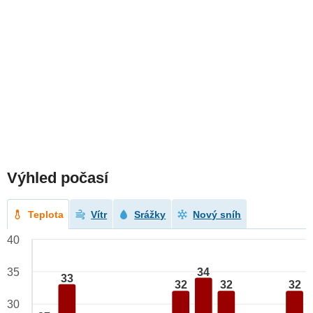
Výhled počasí
Teplota
Vítr
Srážky
Nový sníh
40
34
35
33
32
32
32
30