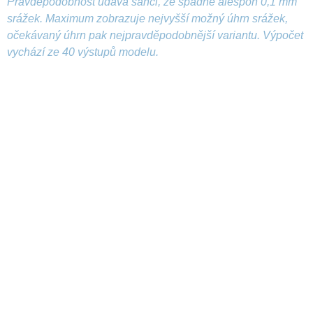
Pravděpodobnost udává šanci, že spadne alespoň 0,1 mm
srážek. Maximum zobrazuje nejvyšší možný úhrn srážek,
očekávaný úhrn pak nejpravděpodobnější variantu. Výpočet
vychází ze 40 výstupů modelu.