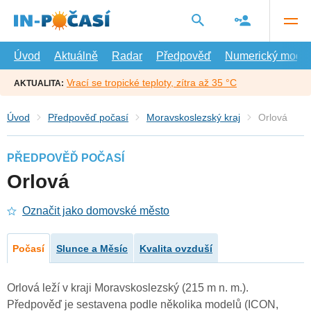
Přejít
na
hlavní
obsah
Úvod
Aktuálně
Radar
Předpověď
Numerický model
Vrací se tropické teploty, zítra až 35 °C
AKTUALITA:
Úvod
Předpověď počasí
Moravskoslezský kraj
Orlová
PŘEDPOVĚĎ POČASÍ
Orlová
Označit jako domovské město
Počasí
Slunce a Měsíc
Kvalita ovzduší
Orlová leží v kraji Moravskoslezský (215 m n. m.).
Předpověď je sestavena podle několika modelů (ICON,