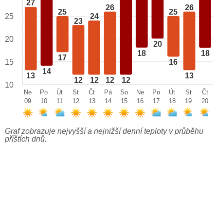
27
26
26
25
25
25
24
23
20
20
18
18
17
15
16
14
13
13
12
12
12
12
10
Ne
Po
Út
St
Čt
Pá
So
Ne
Po
Út
St
Čt
09
10
11
12
13
14
15
16
17
18
19
20
Graf zobrazuje nejvyšší a nejnižší denní teploty v průběhu
příštích dnů.