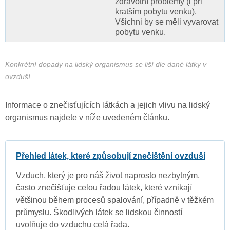
zdravotní problémy (i při
kratším pobytu venku).
Všichni by se měli vyvarovat
pobytu venku.
Konkrétní dopady na lidský organismus se liší dle dané látky v
ovzduší.
Informace o znečisťujících látkách a jejich vlivu na lidský
organismus najdete v níže uvedeném článku.
Přehled látek, které způsobují znečištění ovzduší
Vzduch, který je pro náš život naprosto nezbytným,
často znečišťuje celou řadou látek, které vznikají
většinou během procesů spalování, případně v těžkém
průmyslu. Škodlivých látek se lidskou činností
uvolňuje do vzduchu celá řada.