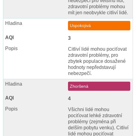
nebezpečí pro většinu lidí,
zdravotní problémy mohou
mít jen neobvykle citliví lidé.
Uspokojivá
3
Citliví lidé mohou pociťovat
zdravotní problémy, pro
zbytek populace dosažené
hodnoty nepředstavují
nebezpečí.
Zhoršená
4
Všichni lidé mohou
pociťovat lehké zdravotní
problémy (zejména při
delším pobytu venku). Citliví
lidé mohou pociťovat