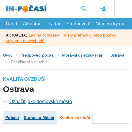
Přejít
na
hlavní
obsah
Úvod
Aktuálně
Radar
Předpověď
Numerický model
Začíná ochlazení, místy přeháňky nebo bouřky,
AKTUALITA:
zejména na východě
Úvod
Předpověď počasí
Moravskoslezský kraj
Ostrava
Znečištění vzduchu
KVALITA OVZDUŠÍ
Ostrava
Označit jako domovské město
Počasí
Slunce a Měsíc
Kvalita ovzduší