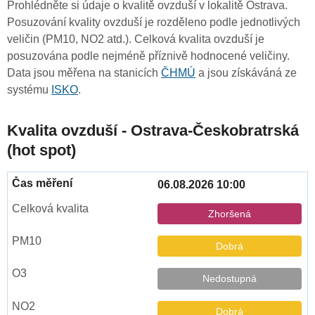
Prohlédněte si údaje o kvalitě ovzduší v lokalitě Ostrava.
Posuzování kvality ovzduší je rozděleno podle jednotlivých
veličin (PM10, NO2 atd.). Celková kvalita ovzduší je
posuzována podle nejméně příznivě hodnocené veličiny.
Data jsou měřena na stanicích
ČHMÚ
a jsou získáváná ze
systému
ISKO
.
Kvalita ovzduší - Ostrava-Českobratrská
(hot spot)
06.08.2026 10:00
Zhoršená
Dobrá
Nedostupná
Dobrá