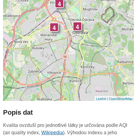
4
4
4
Leaflet
|
OpenStreetMap
Popis dat
Kvalita ovzduší pro jednotlivé látky je určována podle AQI
(air quality index,
Wikipedia
). Výhodou indexu a jeho