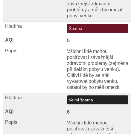
závažnější zdravotní
problémy a měli by omezit
pobyt venku.
Špatná
5
Všichni lidé mohou
pociťovat i závažnější
zdravotní problémy (zejména
při delším pobytu venku).
Citliví lidé by se měli
vyvarovat pobytu venku,
ostatní by ho měli omezit.
Velmi špatná
6
Všichni lidé mohou
pociťovat i závažnější