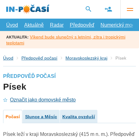
Přejít
na
hlavní
obsah
Úvod
Aktuálně
Radar
Předpověď
Numerický model
Víkend bude slunečný s letními, zítra i tropickými
AKTUALITA:
teplotami
Úvod
Předpověď počasí
Moravskoslezský kraj
Písek
PŘEDPOVĚĎ POČASÍ
Písek
Označit jako domovské město
Počasí
Slunce a Měsíc
Kvalita ovzduší
Písek leží v kraji Moravskoslezský (415 m n. m.). Předpověď