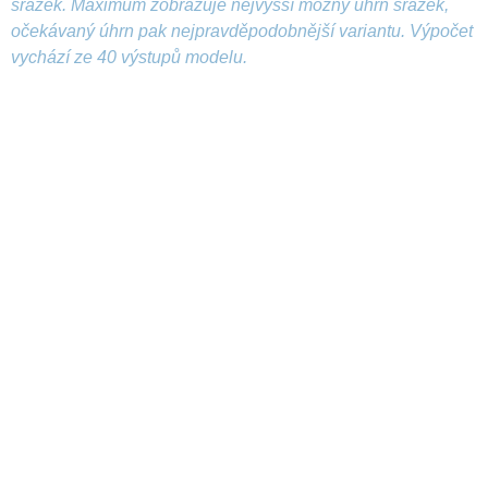
srážek. Maximum zobrazuje nejvyšší možný úhrn srážek,
očekávaný úhrn pak nejpravděpodobnější variantu. Výpočet
vychází ze 40 výstupů modelu.