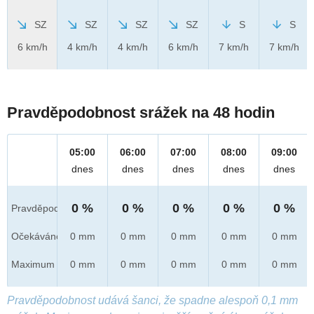
SZ
SZ
SZ
SZ
S
S
6 km/h
4 km/h
4 km/h
6 km/h
7 km/h
7 km/h
Pravděpodobnost srážek na 48 hodin
05:00
06:00
07:00
08:00
09:00
dnes
dnes
dnes
dnes
dnes
0 %
0 %
0 %
0 %
0 %
Pravděpod.
Očekáváno
0 mm
0 mm
0 mm
0 mm
0 mm
Maximum
0 mm
0 mm
0 mm
0 mm
0 mm
Pravděpodobnost udává šanci, že spadne alespoň 0,1 mm