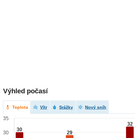
Výhled počasí
Teplota
Vítr
Srážky
Nový sníh
35
32
30
29
30