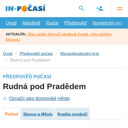
Přejít
na
hlavní
obsah
Úvod
Aktuálně
Radar
Předpověď
Numerický model
Vlnu veder přeruší studená fronta, zítra teploty
AKTUALITA:
klesnou
Úvod
Předpověď počasí
Moravskoslezský kraj
Rudná pod Pradědem
PŘEDPOVĚĎ POČASÍ
Rudná pod Pradědem
Označit jako domovské město
Počasí
Slunce a Měsíc
Kvalita ovzduší