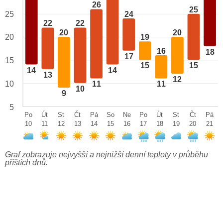
26
25
24
25
22
22
20
20
20
19
16
18
17
15
15
15
14
14
13
12
10
11
11
10
9
5
Po
Út
St
Čt
Pá
So
Ne
Po
Út
St
Čt
Pá
10
11
12
13
14
15
16
17
18
19
20
21
Graf zobrazuje nejvyšší a nejnižší denní teploty v průběhu
příštích dnů.