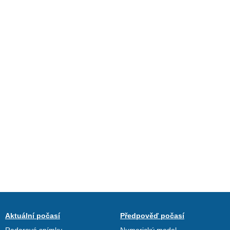
Aktuální počasí
Předpověď počasí
Radarové snímky
Numerický model