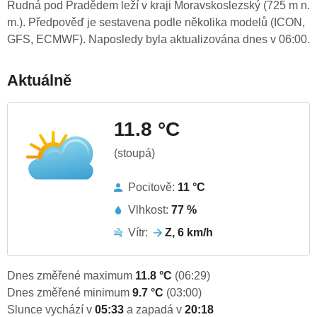
Rudná pod Pradědem leží v kraji Moravskoslezský (725 m n.
m.). Předpověď je sestavena podle několika modelů (ICON,
GFS, ECMWF). Naposledy byla aktualizována dnes v 06:00.
Aktuálně
11.8 °C
(stoupá)
Pocitově:
11 °C
Vlhkost:
77 %
Vítr:
Z, 6 km/h
Dnes změřené maximum
11.8 °C
(06:29)
Dnes změřené minimum
9.7 °C
(03:00)
Slunce vychází v
05:33
a zapadá v
20:18