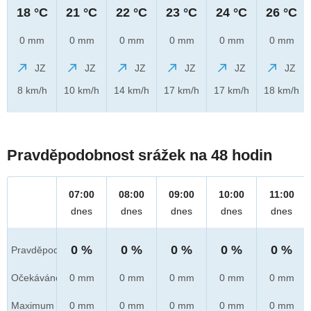
18 °C
21 °C
22 °C
23 °C
24 °C
26 °C
0 mm
0 mm
0 mm
0 mm
0 mm
0 mm
JZ
JZ
JZ
JZ
JZ
JZ
8 km/h
10 km/h
14 km/h
17 km/h
17 km/h
18 km/h
Pravděpodobnost srážek na 48 hodin
07:00
08:00
09:00
10:00
11:00
dnes
dnes
dnes
dnes
dnes
0 %
0 %
0 %
0 %
0 %
Pravděpod.
Očekáváno
0 mm
0 mm
0 mm
0 mm
0 mm
Maximum
0 mm
0 mm
0 mm
0 mm
0 mm