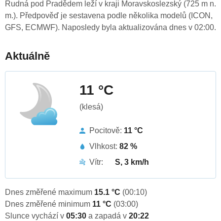
Rudná pod Pradědem leží v kraji Moravskoslezský (725 m n.
m.). Předpověď je sestavena podle několika modelů (ICON,
GFS, ECMWF). Naposledy byla aktualizována dnes v 02:00.
Aktuálně
11 °C
(klesá)
Pocitově:
11 °C
Vlhkost:
82 %
Vítr:
S, 3 km/h
Dnes změřené maximum
15.1 °C
(00:10)
Dnes změřené minimum
11 °C
(03:00)
Slunce vychází v
05:30
a zapadá v
20:22