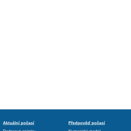
Aktuální počasí
Předpověď počasí
Radarové snímky
Numerický model