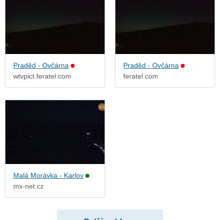
Praděd - Ovčárna
Praděd - Ovčárna
wtvpict.feratel.com
feratel.com
Malá Morávka - Karlov
mx-net.cz