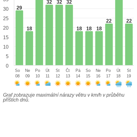
32
32
32
29
30
25
22
22
20
18
18
18
18
15
10
5
0
So
Ne
Po
Út
St
Čt
Pá
So
Ne
Po
Út
St
08
09
10
11
12
13
14
15
16
17
18
19
Graf zobrazuje maximální nárazy větru v km/h v průběhu
příštích dnů.