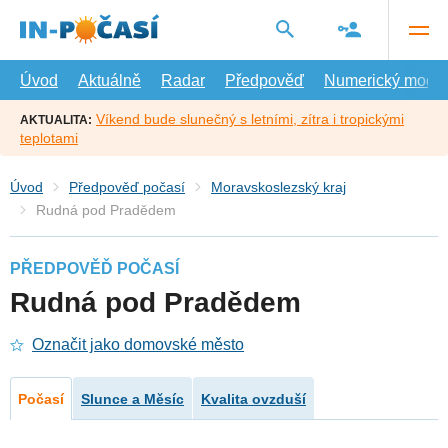
Přejít
na
hlavní
obsah
Úvod
Aktuálně
Radar
Předpověď
Numerický model
Víkend bude slunečný s letními, zítra i tropickými
AKTUALITA:
teplotami
Úvod
Předpověď počasí
Moravskoslezský kraj
Rudná pod Pradědem
PŘEDPOVĚĎ POČASÍ
Rudná pod Pradědem
Označit jako domovské město
Počasí
Slunce a Měsíc
Kvalita ovzduší