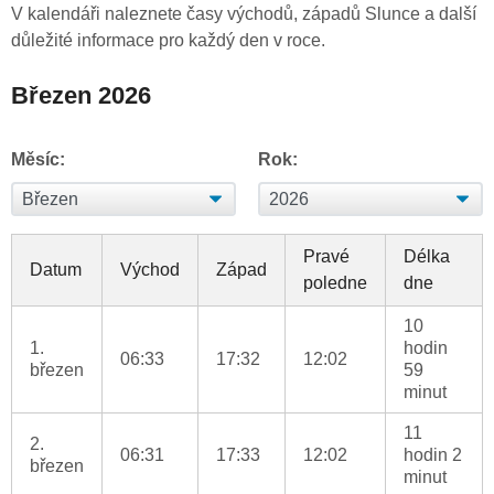
V kalendáři naleznete časy východů, západů Slunce a další
důležité informace pro každý den v roce.
Březen 2026
Měsíc:
Rok:
Pravé
Délka
Datum
Východ
Západ
poledne
dne
10
1.
hodin
06:33
17:32
12:02
březen
59
minut
11
2.
06:31
17:33
12:02
hodin 2
březen
minut