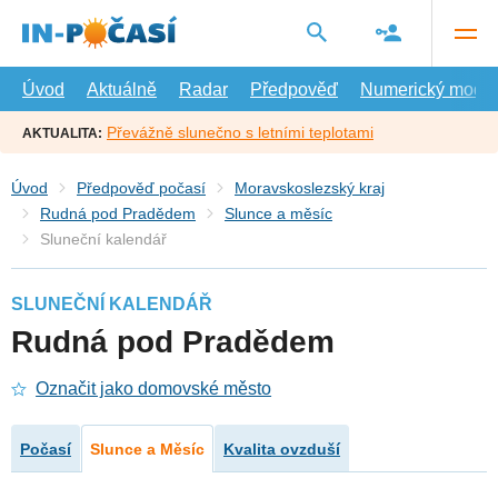
Přejít
na
hlavní
obsah
Úvod
Aktuálně
Radar
Předpověď
Numerický model
Převážně slunečno s letními teplotami
AKTUALITA:
Úvod
Předpověď počasí
Moravskoslezský kraj
Rudná pod Pradědem
Slunce a měsíc
Sluneční kalendář
SLUNEČNÍ KALENDÁŘ
Rudná pod Pradědem
Označit jako domovské město
Počasí
Slunce a Měsíc
Kvalita ovzduší