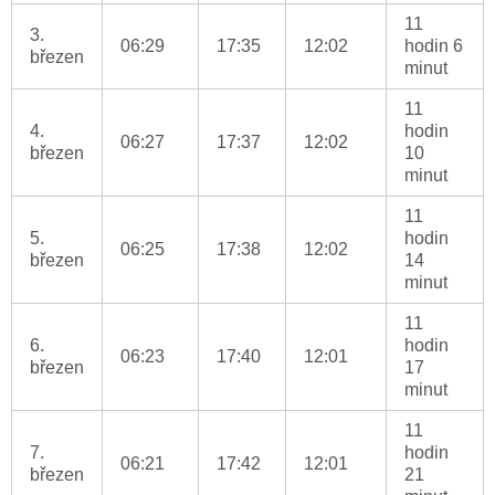
11
3.
06:29
17:35
12:02
hodin 6
březen
minut
11
4.
hodin
06:27
17:37
12:02
březen
10
minut
11
5.
hodin
06:25
17:38
12:02
březen
14
minut
11
6.
hodin
06:23
17:40
12:01
březen
17
minut
11
7.
hodin
06:21
17:42
12:01
březen
21