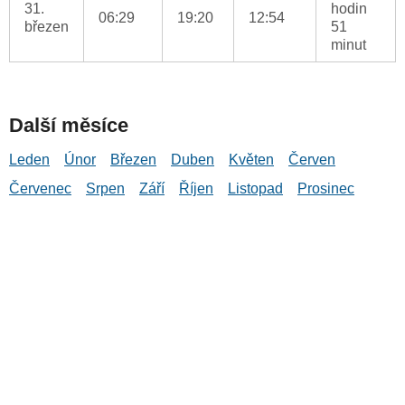
31.
hodin
06:29
19:20
12:54
březen
51
minut
Další měsíce
Leden
Únor
Březen
Duben
Květen
Červen
Červenec
Srpen
Září
Říjen
Listopad
Prosinec