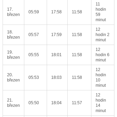
11
17.
hodin
05:59
17:58
11:58
březen
59
minut
12
18.
05:57
17:59
11:58
hodin 2
březen
minut
12
19.
05:55
18:01
11:58
hodin 6
březen
minut
12
20.
hodin
05:53
18:03
11:58
březen
10
minut
12
21.
hodin
05:50
18:04
11:57
březen
14
minut