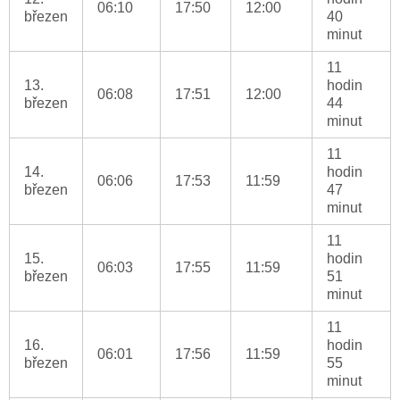
06:10
17:50
12:00
březen
40
minut
11
13.
hodin
06:08
17:51
12:00
březen
44
minut
11
14.
hodin
06:06
17:53
11:59
březen
47
minut
11
15.
hodin
06:03
17:55
11:59
březen
51
minut
11
16.
hodin
06:01
17:56
11:59
březen
55
minut