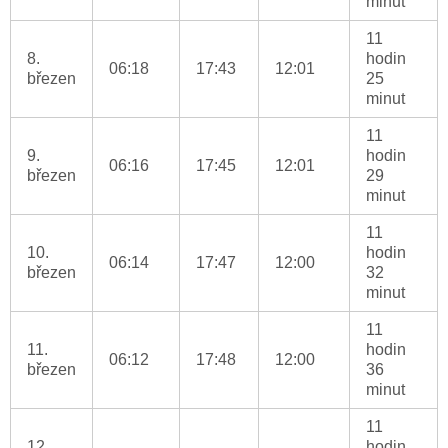
minut
11
8.
hodin
06:18
17:43
12:01
březen
25
minut
11
9.
hodin
06:16
17:45
12:01
březen
29
minut
11
10.
hodin
06:14
17:47
12:00
březen
32
minut
11
11.
hodin
06:12
17:48
12:00
březen
36
minut
11
12.
hodin