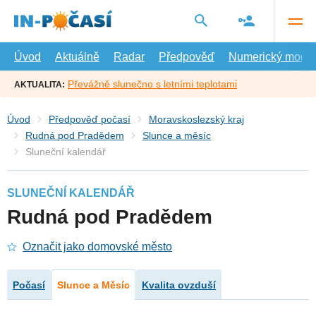
Přejít
na
hlavní
obsah
Úvod
Aktuálně
Radar
Předpověď
Numerický model
Převážně slunečno s letními teplotami
AKTUALITA:
Úvod
Předpověď počasí
Moravskoslezský kraj
Rudná pod Pradědem
Slunce a měsíc
Sluneční kalendář
SLUNEČNÍ KALENDÁŘ
Rudná pod Pradědem
Označit jako domovské město
Počasí
Slunce a Měsíc
Kvalita ovzduší