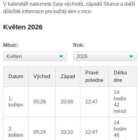
V kalendáři naleznete časy východů, západů Slunce a další
důležité informace pro každý den v roce.
Květen 2026
Měsíc:
Rok:
Pravé
Délka
Datum
Východ
Západ
poledne
dne
14
1.
hodin
05:26
20:08
12:47
květen
42
minut
14
2.
hodin
05:24
20:10
12:47
květen
46