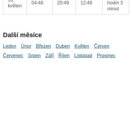
04:46
20:49
12:48
hodin 3
květen
minut
Další měsíce
Leden
Únor
Březen
Duben
Květen
Červen
Červenec
Srpen
Září
Říjen
Listopad
Prosinec