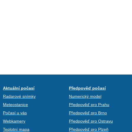
Aktuální počasí
Předpověď počasí
Radarové snímky
Numerický model
Meteostanice
Předpověď pro Prahu
Počasí u vás
Předpověď pro Brno
Webkamery
Předpověď pro Ostravu
Teplotní mapa
Předpověď pro Plzeň