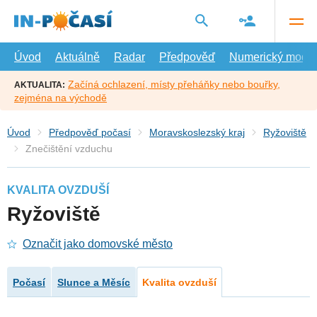
Přejít
na
hlavní
obsah
Úvod
Aktuálně
Radar
Předpověď
Numerický model
Začíná ochlazení, místy přeháňky nebo bouřky,
AKTUALITA:
zejména na východě
Úvod
Předpověď počasí
Moravskoslezský kraj
Ryžoviště
Znečištění vzduchu
KVALITA OVZDUŠÍ
Ryžoviště
Označit jako domovské město
Počasí
Slunce a Měsíc
Kvalita ovzduší