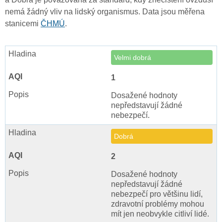
nemá žádný vliv na lidský organismus. Data jsou měřena
stanicemi
ČHMÚ
.
Velmi dobrá
1
Dosažené hodnoty
nepředstavují žádné
nebezpečí.
Dobrá
2
Dosažené hodnoty
nepředstavují žádné
nebezpečí pro většinu lidí,
zdravotní problémy mohou
mít jen neobvykle citliví lidé.