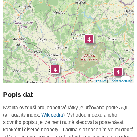
4
4
4
-
Leaflet
|
OpenStreetMap
Popis dat
Kvalita ovzduší pro jednotlivé látky je určována podle AQI
(air quality index,
Wikipedia
). Výhodou indexu a jeho
slovního popisu je, že není nutné sledovat a porovnávat
konkrétní číselné hodnoty. Hladina s označením Velmi dobrá
a Dobrá je považována za standard, kdy znečištění ovzduší