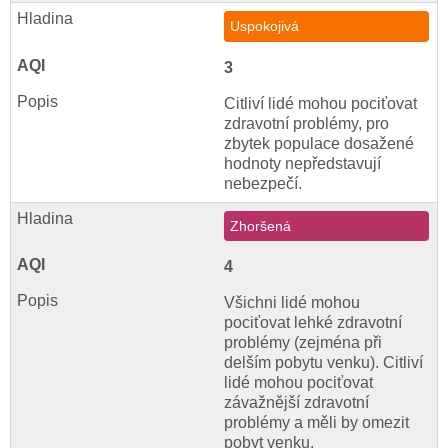
Uspokojivá
3
Citliví lidé mohou pociťovat
zdravotní problémy, pro
zbytek populace dosažené
hodnoty nepředstavují
nebezpečí.
Zhoršená
4
Všichni lidé mohou
pociťovat lehké zdravotní
problémy (zejména při
delším pobytu venku). Citliví
lidé mohou pociťovat
závažnější zdravotní
problémy a měli by omezit
pobyt venku.