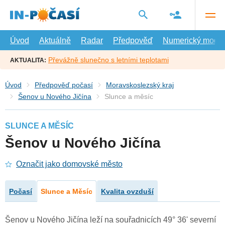
Přejít
na
hlavní
obsah
Úvod
Aktuálně
Radar
Předpověď
Numerický model
Převážně slunečno s letními teplotami
AKTUALITA:
Úvod
Předpověď počasí
Moravskoslezský kraj
Šenov u Nového Jičína
Slunce a měsíc
SLUNCE A MĚSÍC
Šenov u Nového Jičína
Označit jako domovské město
Počasí
Slunce a Měsíc
Kvalita ovzduší
Šenov u Nového Jičína leží na souřadnicích 49° 36' severní