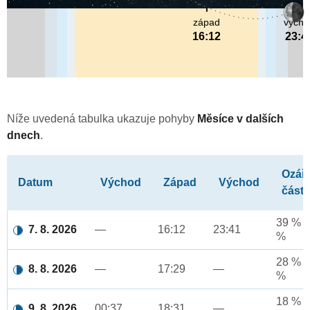
západ
výcho
16:12
23:4
Níže uvedená tabulka ukazuje pohyby
Měsíce v dalších
dnech
.
Ozář
Datum
Východ
Západ
Východ
část
39 % a
7. 8. 2026
—
16:12
23:41
%
28 % a
8. 8. 2026
—
17:29
—
%
18 % a
9. 8. 2026
00:37
18:31
—