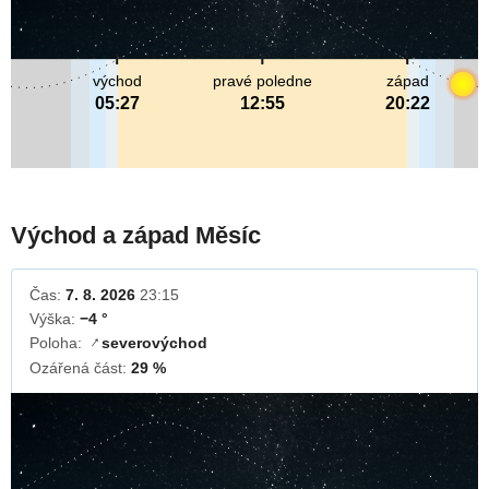
východ
pravé poledne
západ
05:27
12:55
20:22
Východ a západ Měsíc
Čas:
7. 8. 2026
23:15
Výška:
−4 °
Poloha:
severovýchod
↓
Ozářená část:
29 %