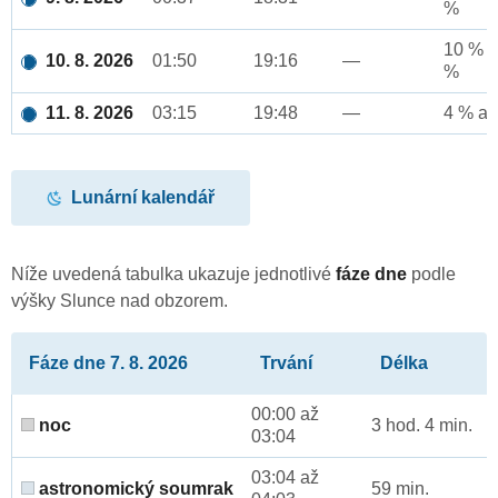
%
10 % a
10. 8. 2026
01:50
19:16
—
%
11. 8. 2026
03:15
19:48
—
4 % až
Lunární kalendář
Níže uvedená tabulka ukazuje jednotlivé
fáze dne
podle
výšky Slunce nad obzorem.
Fáze dne 7. 8. 2026
Trvání
Délka
00:00 až
noc
3 hod. 4 min.
03:04
03:04 až
astronomický soumrak
59 min.