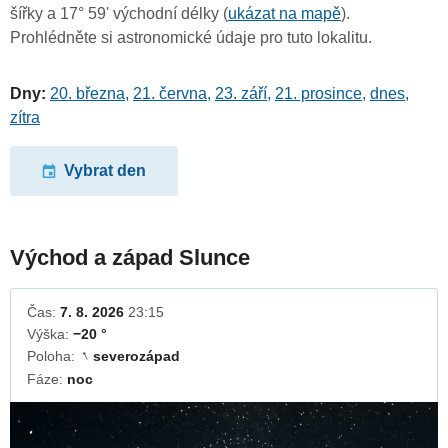
šířky a 17° 59' východní délky (
ukázat na mapě
).
Prohlédněte si astronomické údaje pro tuto lokalitu.
Dny:
20. března
,
21. června
,
23. září
,
21. prosince
,
dnes
,
zítra
Vybrat den
Východ a západ Slunce
Čas:
7. 8. 2026
23:15
Výška:
−20 °
Poloha:
severozápad
↓
Fáze:
noc