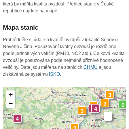
která by měřila kvalitu ovzduší. Přehled stanic v České
republice najdete na mapě.
Mapa stanic
Prohlédněte si údaje o kvalitě ovzduší v lokalitě Šenov u
Nového Jičína. Posuzování kvality ovzduší je rozděleno
podle jednotlivých veličin (PM10, NO2 atd.). Celková kvalita
ovzduší je posuzována podle nejméně příznivě hodnocené
veličiny. Data jsou měřena na stanicích
ČHMÚ
a jsou
získáváná ze systému
ISKO
.
3
+
3
−
0
3
4
4
3
-
4
3