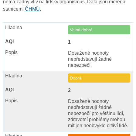
nemá žádný vliv na lidský organismus. Data jsou měřena
stanicemi
ČHMÚ
.
Velmi dobrá
1
Dosažené hodnoty
nepředstavují žádné
nebezpečí.
Dobrá
2
Dosažené hodnoty
nepředstavují žádné
nebezpečí pro většinu lidí,
zdravotní problémy mohou
mít jen neobvykle citliví lidé.