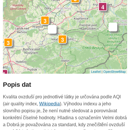
4
3
-
-
3
3
Leaflet
|
OpenStreetMap
4
Popis dat
Kvalita ovzduší pro jednotlivé látky je určována podle AQI
(air quality index,
Wikipedia
). Výhodou indexu a jeho
slovního popisu je, že není nutné sledovat a porovnávat
konkrétní číselné hodnoty. Hladina s označením Velmi dobrá
a Dobrá je považována za standard, kdy znečištění ovzduší