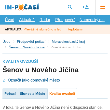
Přejít
na
hlavní
obsah
Úvod
Aktuálně
Radar
Předpověď
Numerický model
Převážně slunečno s letními teplotami
AKTUALITA:
Úvod
Předpověď počasí
Moravskoslezský kraj
Šenov u Nového Jičína
Znečištění vzduchu
KVALITA OVZDUŠÍ
Šenov u Nového Jičína
Označit jako domovské město
Počasí
Slunce a Měsíc
Kvalita ovzduší
V lokalitě Šenov u Nového Jičína není k dispozici stanice,