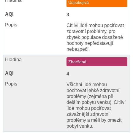
Uspokojivá
3
Citliví lidé mohou pociťovat
zdravotní problémy, pro
zbytek populace dosažené
hodnoty nepředstavují
nebezpečí.
Zhoršená
4
Všichni lidé mohou
pociťovat lehké zdravotní
problémy (zejména při
delším pobytu venku). Citliví
lidé mohou pociťovat
závažnější zdravotní
problémy a měli by omezit
pobyt venku.