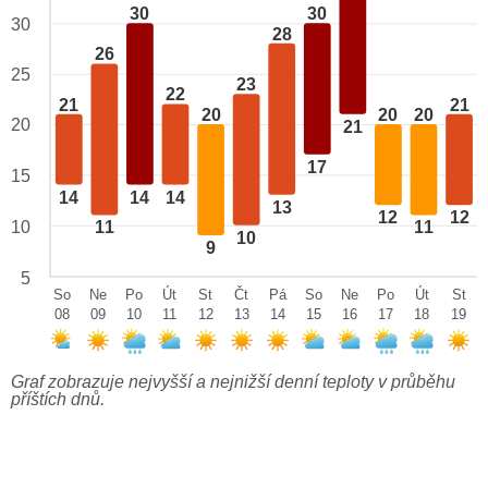
30
30
30
28
26
25
23
22
21
21
20
20
20
20
21
17
15
14
14
14
13
12
12
10
11
11
10
9
5
So
Ne
Po
Út
St
Čt
Pá
So
Ne
Po
Út
St
08
09
10
11
12
13
14
15
16
17
18
19
Graf zobrazuje nejvyšší a nejnižší denní teploty v průběhu
příštích dnů.