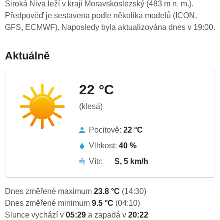
Široká Niva leží v kraji Moravskoslezský (483 m n. m.).
Předpověď je sestavena podle několika modelů (ICON,
GFS, ECMWF). Naposledy byla aktualizována dnes v 19:00.
Aktuálně
22 °C
(klesá)
Pocitově:
22 °C
Vlhkost:
40 %
Vítr:
S, 5 km/h
Dnes změřené maximum
23.8 °C
(14:30)
Dnes změřené minimum
9.5 °C
(04:10)
Slunce vychází v
05:29
a zapadá v
20:22