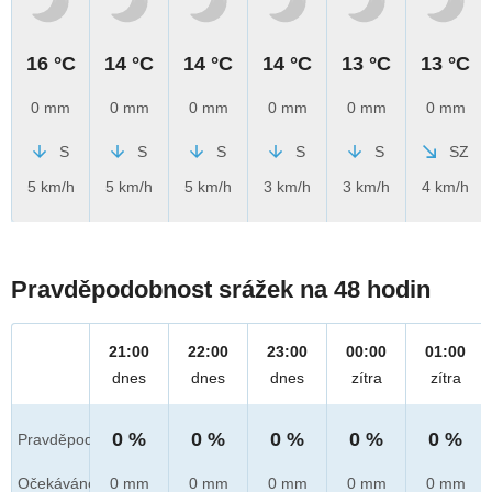
16 °C
14 °C
14 °C
14 °C
13 °C
13 °C
0 mm
0 mm
0 mm
0 mm
0 mm
0 mm
S
S
S
S
S
SZ
5 km/h
5 km/h
5 km/h
3 km/h
3 km/h
4 km/h
Pravděpodobnost srážek na 48 hodin
21:00
22:00
23:00
00:00
01:00
dnes
dnes
dnes
zítra
zítra
0 %
0 %
0 %
0 %
0 %
Pravděpod.
Očekáváno
0 mm
0 mm
0 mm
0 mm
0 mm