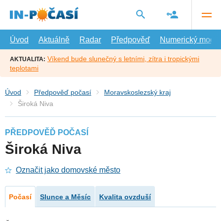
Přejít
na
hlavní
obsah
Úvod
Aktuálně
Radar
Předpověď
Numerický model
Víkend bude slunečný s letními, zítra i tropickými
AKTUALITA:
teplotami
Úvod
Předpověď počasí
Moravskoslezský kraj
Široká Niva
PŘEDPOVĚĎ POČASÍ
Široká Niva
Označit jako domovské město
Počasí
Slunce a Měsíc
Kvalita ovzduší