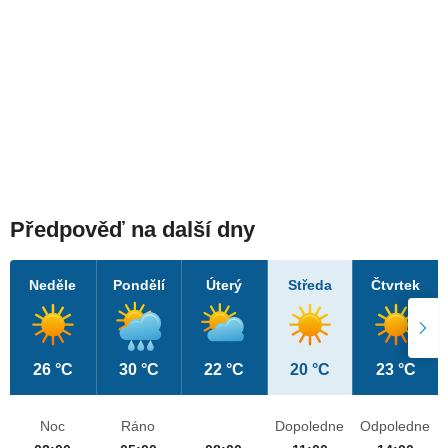
Předpověď na další dny
Neděle
Pondělí
Úterý
Středa
Čtvrtek
26 °C
30 °C
22 °C
20 °C
23 °C
Noc
Ráno
Dopoledne
Odpoledne