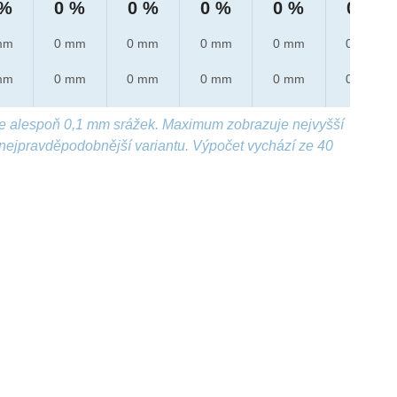
 %
0 %
0 %
0 %
0 %
0 %
mm
0 mm
0 mm
0 mm
0 mm
0 mm
mm
0 mm
0 mm
0 mm
0 mm
0 mm
e alespoň 0,1 mm srážek. Maximum zobrazuje nejvyšší
nejpravděpodobnější variantu. Výpočet vychází ze 40