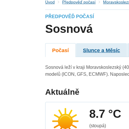
Úvod
Předpověď počasí
Moravskoslezs
PŘEDPOVĚĎ POČASÍ
Sosnová
Počasí
Slunce a Měsíc
Sosnová leží v kraji Moravskoslezský (4
modelů (ICON, GFS, ECMWF). Naposledy 
Aktuálně
8.7 °C
(stoupá)