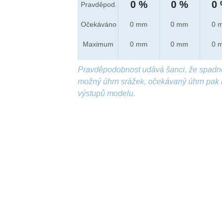
0 %
0 %
0
Pravděpod.
Očekáváno
0 mm
0 mm
0 
Maximum
0 mm
0 mm
0 
Pravděpodobnost udává šanci, že spadn
možný úhrn srážek, očekávaný úhrn pak 
výstupů modelu.