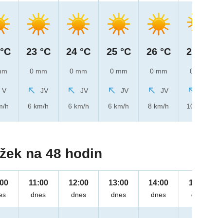
 °C
23 °C
24 °C
25 °C
26 °C
26 °C
mm
0 mm
0 mm
0 mm
0 mm
0 mm
V
JV
JV
JV
JV
JV
m/h
6 km/h
6 km/h
6 km/h
8 km/h
10 km/h
žek na 48 hodin
:00
11:00
12:00
13:00
14:00
15:00
es
dnes
dnes
dnes
dnes
dnes