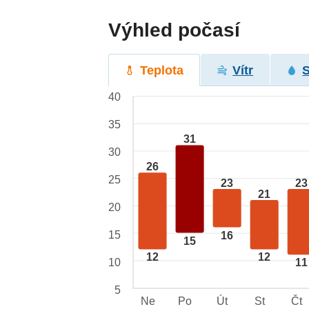
Výhled počasí
Teplota
Vítr
40
35
31
30
26
25
23
23
21
20
15
16
15
12
12
10
11
5
Ne
Po
Út
St
Čt