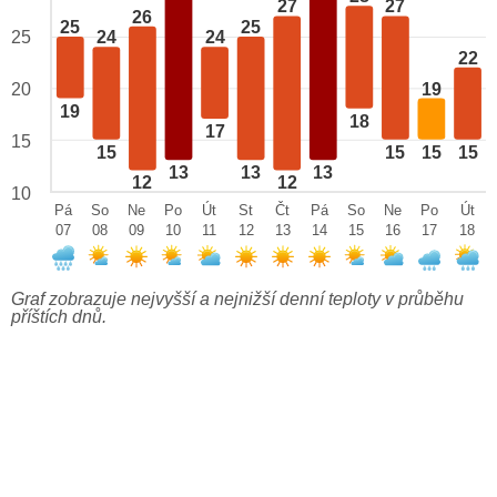
27
27
26
25
25
25
24
24
22
19
20
19
18
17
15
15
15
15
15
13
13
13
12
12
10
Pá
So
Ne
Po
Út
St
Čt
Pá
So
Ne
Po
Út
07
08
09
10
11
12
13
14
15
16
17
18
Graf zobrazuje nejvyšší a nejnižší denní teploty v průběhu
příštích dnů.