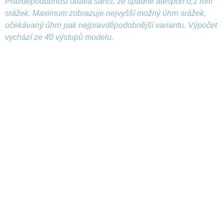
Pravděpodobnost udává šanci, že spadne alespoň 0,1 mm
srážek. Maximum zobrazuje nejvyšší možný úhrn srážek,
očekávaný úhrn pak nejpravděpodobnější variantu. Výpočet
vychází ze 40 výstupů modelu.