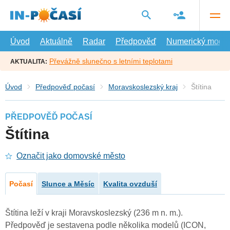
Přejít
na
hlavní
obsah
Úvod
Aktuálně
Radar
Předpověď
Numerický model
Převážně slunečno s letními teplotami
AKTUALITA:
Úvod
Předpověď počasí
Moravskoslezský kraj
Štítina
PŘEDPOVĚĎ POČASÍ
Štítina
Označit jako domovské město
Počasí
Slunce a Měsíc
Kvalita ovzduší
Štítina leží v kraji Moravskoslezský (236 m n. m.).
Předpověď je sestavena podle několika modelů (ICON,