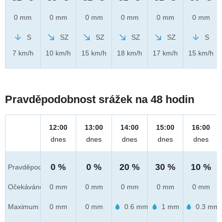
0 mm
0 mm
0 mm
0 mm
0 mm
0 mm
S
SZ
SZ
SZ
SZ
S
7 km/h
10 km/h
15 km/h
18 km/h
17 km/h
15 km/h
Pravděpodobnost srážek na 48 hodin
12:00
13:00
14:00
15:00
16:00
dnes
dnes
dnes
dnes
dnes
0 %
0 %
20 %
30 %
10 %
Pravděpod.
Očekáváno
0 mm
0 mm
0 mm
0 mm
0 mm
Maximum
0 mm
0 mm
0.6 mm
1 mm
0.3 mm