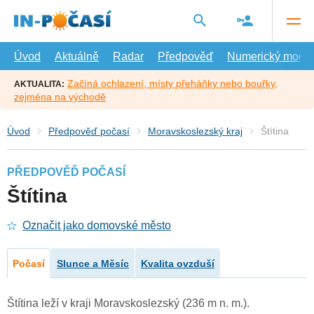
Přejít
na
hlavní
obsah
Úvod
Aktuálně
Radar
Předpověď
Numerický model
Začíná ochlazení, místy přeháňky nebo bouřky,
AKTUALITA:
zejména na východě
Úvod
Předpověď počasí
Moravskoslezský kraj
Štítina
PŘEDPOVĚĎ POČASÍ
Štítina
Označit jako domovské město
Počasí
Slunce a Měsíc
Kvalita ovzduší
Štítina leží v kraji Moravskoslezský (236 m n. m.).