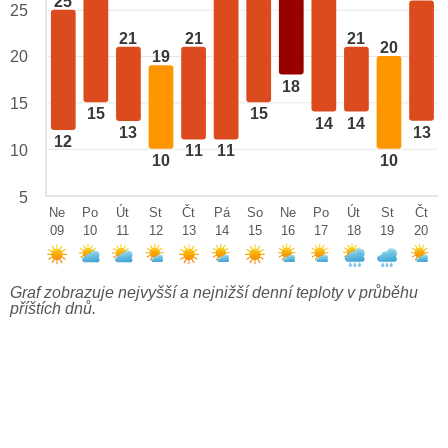
25
25
21
21
21
20
20
19
18
15
15
15
14
14
13
13
12
10
11
11
10
10
5
Ne
Po
Út
St
Čt
Pá
So
Ne
Po
Út
St
Čt
09
10
11
12
13
14
15
16
17
18
19
20
Graf zobrazuje nejvyšší a nejnižší denní teploty v průběhu
příštích dnů.