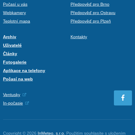
Počasí u vás
Předpověď pro Brno
Webkamery
Předpověď pro Ostravu
Teplotní mapa
Předpověď pro Plzeň
Archiv
Kontakty
Uživatelé
Články
Fotogalerie
Aplikace na telefony
Počasí na web
Ventusky
In-počasie
Copyright © 2026
InMeteo, s.r.o.
Použitím souhlasíte s uložením