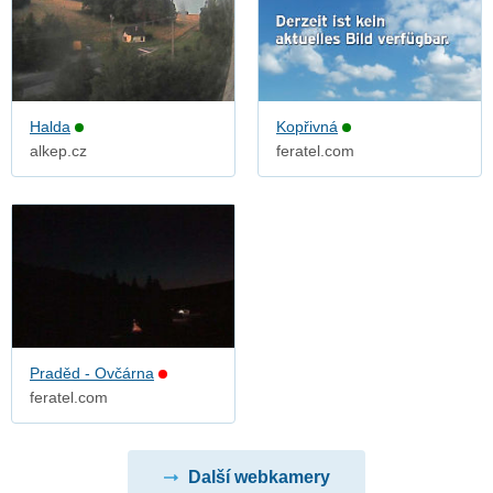
Halda
Kopřivná
alkep.cz
feratel.com
Praděd - Ovčárna
feratel.com
Další webkamery