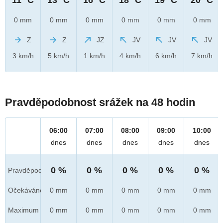
0 mm
0 mm
0 mm
0 mm
0 mm
0 mm
Z
Z
JZ
JV
JV
JV
3 km/h
5 km/h
1 km/h
4 km/h
6 km/h
7 km/h
Pravděpodobnost srážek na 48 hodin
06:00
07:00
08:00
09:00
10:00
dnes
dnes
dnes
dnes
dnes
0 %
0 %
0 %
0 %
0 %
Pravděpod.
Očekáváno
0 mm
0 mm
0 mm
0 mm
0 mm
Maximum
0 mm
0 mm
0 mm
0 mm
0 mm