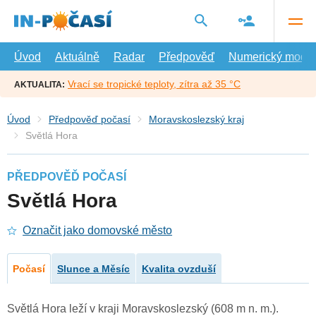
Přejít
na
hlavní
obsah
Úvod
Aktuálně
Radar
Předpověď
Numerický model
Vrací se tropické teploty, zítra až 35 °C
AKTUALITA:
Úvod
Předpověď počasí
Moravskoslezský kraj
Světlá Hora
PŘEDPOVĚĎ POČASÍ
Světlá Hora
Označit jako domovské město
Počasí
Slunce a Měsíc
Kvalita ovzduší
Světlá Hora leží v kraji Moravskoslezský (608 m n. m.).