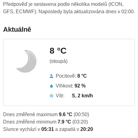
Předpověď je sestavena podle několika modelů (ICON,
GFS, ECMWF). Naposledy byla aktualizována dnes v 02:00.
Aktuálně
8 °C
(stoupá)
Pocitově:
8 °C
Vlhkost:
92 %
Vítr:
S, 2 km/h
Dnes změřené maximum
9.6 °C
(00:50)
Dnes změřené minimum
7.9 °C
(03:20)
Slunce vychází v
05:31
a zapadá v
20:20