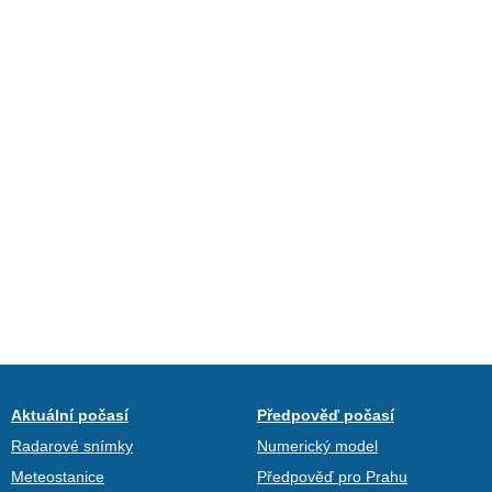
Aktuální počasí
Předpověď počasí
Radarové snímky
Numerický model
Meteostanice
Předpověď pro Prahu