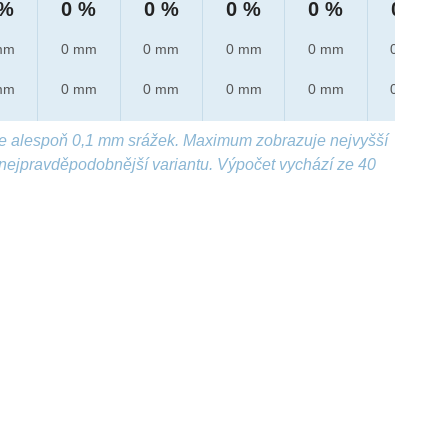
 %
0 %
0 %
0 %
0 %
0 %
mm
0 mm
0 mm
0 mm
0 mm
0 mm
mm
0 mm
0 mm
0 mm
0 mm
0 mm
e alespoň 0,1 mm srážek. Maximum zobrazuje nejvyšší
nejpravděpodobnější variantu. Výpočet vychází ze 40