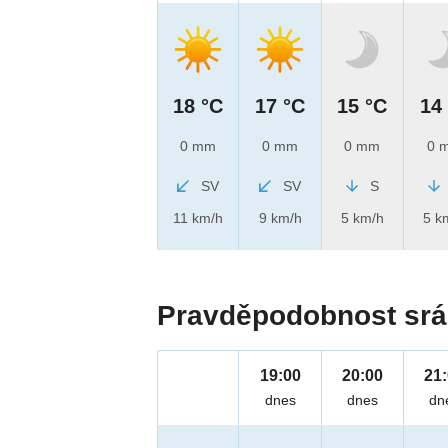
18 °C
17 °C
15 °C
14
0 mm
0 mm
0 mm
0 
SV
SV
S
11 km/h
9 km/h
5 km/h
5 k
Pravděpodobnost srá
19:00
20:00
21
dnes
dnes
dn