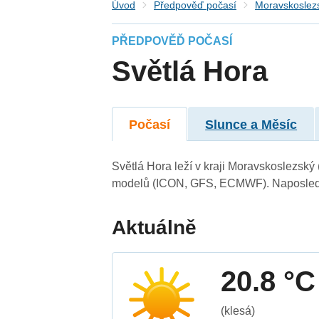
Úvod
Předpověď počasí
Moravskoslezs
PŘEDPOVĚĎ POČASÍ
Světlá Hora
Počasí
Slunce a Měsíc
Světlá Hora leží v kraji Moravskoslezský
modelů (ICON, GFS, ECMWF). Naposledy 
Aktuálně
20.8 °C
(klesá)