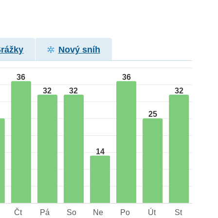
Srážky
Nový sníh
36
36
32
32
32
25
14
Čt
Pá
So
Ne
Po
Út
St