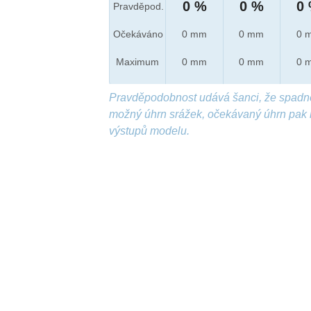
0 %
0 %
0
Pravděpod.
Očekáváno
0 mm
0 mm
0 
Maximum
0 mm
0 mm
0 
Pravděpodobnost udává šanci, že spadn
možný úhrn srážek, očekávaný úhrn pak 
výstupů modelu.