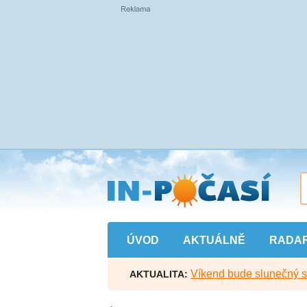
Přejít
na
hlavní
obsah
ÚVOD
AKTUÁLNĚ
RADA
Víkend bude slunečný s l
AKTUALITA: