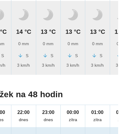
 °C
14 °C
13 °C
13 °C
13 °C
12 °C
mm
0 mm
0 mm
0 mm
0 mm
0 mm
S
S
S
S
S
S
m/h
3 km/h
3 km/h
3 km/h
3 km/h
3 km/h
žek na 48 hodin
:00
22:00
23:00
00:00
01:00
02:00
es
dnes
dnes
zítra
zítra
zítra