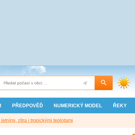
R
PŘEDPOVĚĎ
NUMERICKÝ
MODEL
ŘEKY
etními, zítra i tropickými teplotami