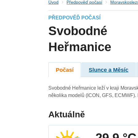
Úvod
Předpověď počasí
Moravskoslezs
PŘEDPOVĚĎ POČASÍ
Svobodné
Heřmanice
Počasí
Slunce a Měsíc
Svobodné Heřmanice leží v kraji Moravsk
několika modelů (ICON, GFS, ECMWF). N
Aktuálně
29.9 °C