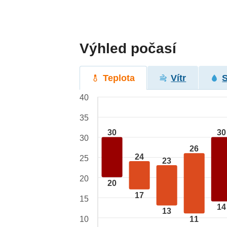
Výhled počasí
Teplota
Vítr
40
35
30
30
30
26
24
25
23
20
20
17
15
14
13
10
11