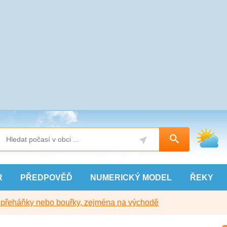
R
PŘEDPOVĚĎ
NUMERICKÝ
MODEL
ŘEKY
y přeháňky nebo bouřky, zejména na východě