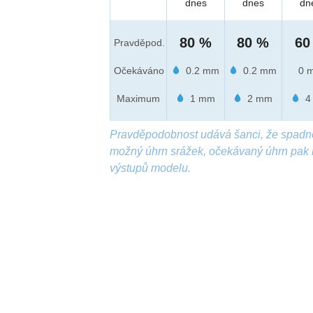
dnes
dnes
dn
80 %
80 %
60
Pravděpod.
Očekáváno
0.2 mm
0.2 mm
0 
Maximum
1 mm
2 mm
4
Pravděpodobnost udává šanci, že spadn
možný úhrn srážek, očekávaný úhrn pak 
výstupů modelu.