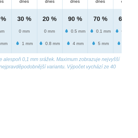
es
dnes
dnes
dnes
dnes
dnes
 %
30 %
20 %
90 %
70 %
60 %
mm
0 mm
0 mm
0.5 mm
0.1 mm
0.1 mm
 mm
1 mm
0.8 mm
4 mm
5 mm
4 mm
e alespoň 0,1 mm srážek. Maximum zobrazuje nejvyšší
nejpravděpodobnější variantu. Výpočet vychází ze 40