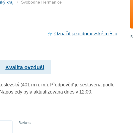
ký kraj
Svobodné Heřmanice
Označit jako domovské město
Kvalita ovzduší
oslezský (401 m n. m.). Předpověď je sestavena podle
aposledy byla aktualizována dnes v 12:00.