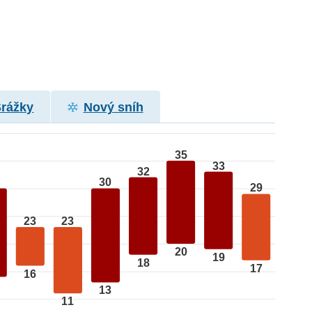
Srážky
Nový sníh
35
33
32
30
29
23
23
20
19
18
17
16
13
11