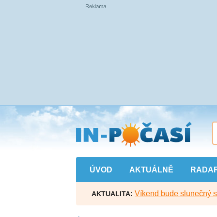
Přejít
na
hlavní
obsah
ÚVOD
AKTUÁLNĚ
RADA
Víkend bude slunečný s l
AKTUALITA: