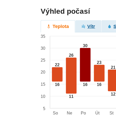
Výhled počasí
Teplota
Vítr
35
30
30
26
25
23
22
21
20
15
16
16
16
12
10
11
5
So
Ne
Po
Út
St