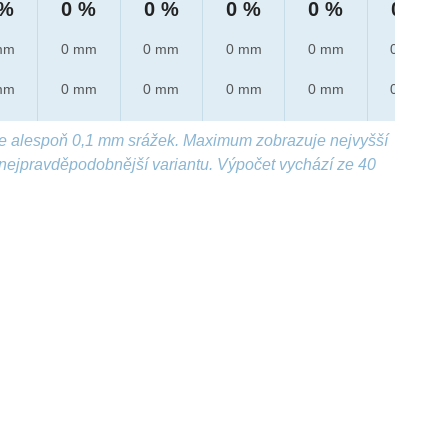
 %
0 %
0 %
0 %
0 %
0 %
mm
0 mm
0 mm
0 mm
0 mm
0 mm
mm
0 mm
0 mm
0 mm
0 mm
0 mm
e alespoň 0,1 mm srážek. Maximum zobrazuje nejvyšší
nejpravděpodobnější variantu. Výpočet vychází ze 40