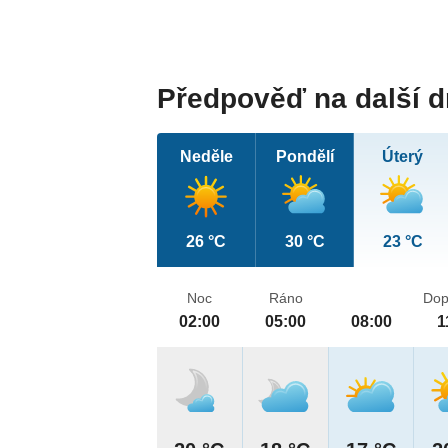
Předpověď na další 
Neděle
Pondělí
Úterý
26 °C
30 °C
23 °C
Noc
Ráno
Dop
02:00
05:00
08:00
1