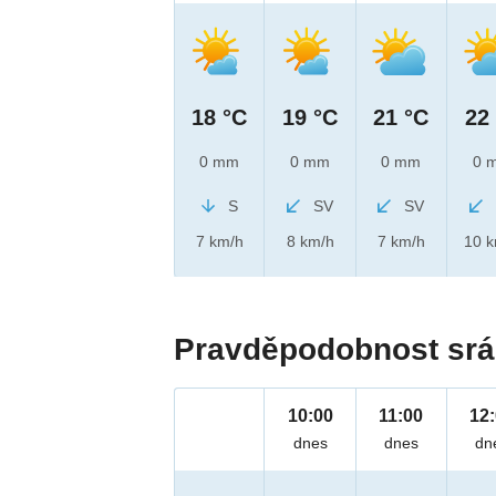
18 °C
19 °C
21 °C
22
0 mm
0 mm
0 mm
0 
S
SV
SV
7 km/h
8 km/h
7 km/h
10 
Pravděpodobnost srá
10:00
11:00
12
dnes
dnes
dn