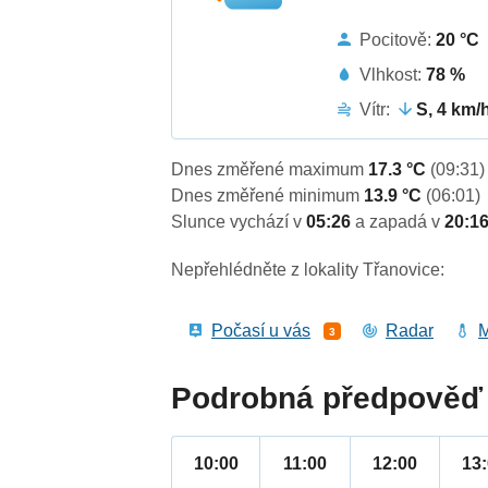
Pocitově:
20 °C
Vlhkost:
78 %
Vítr:
S, 4 km/
Dnes změřené maximum
17.3 °C
(09:31)
Dnes změřené minimum
13.9 °C
(06:01)
Slunce vychází v
05:26
a zapadá v
20:1
Nepřehlédněte z lokality Třanovice:
Počasí u vás
Radar
M
3
Podrobná předpověď 
10:00
11:00
12:00
13