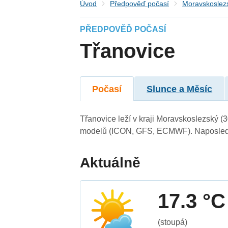
Úvod
Předpověď počasí
Moravskoslezs
PŘEDPOVĚĎ POČASÍ
Třanovice
Počasí
Slunce a Měsíc
Třanovice leží v kraji Moravskoslezský (
modelů (ICON, GFS, ECMWF). Naposledy 
Aktuálně
17.3 °C
(stoupá)