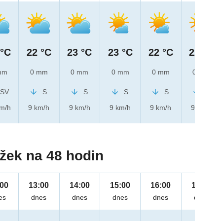
 °C
22 °C
23 °C
23 °C
22 °C
22 °C
mm
0 mm
0 mm
0 mm
0 mm
0 mm
SV
S
S
S
S
S
km/h
9 km/h
9 km/h
9 km/h
9 km/h
9 km/h
žek na 48 hodin
:00
13:00
14:00
15:00
16:00
17:00
es
dnes
dnes
dnes
dnes
dnes