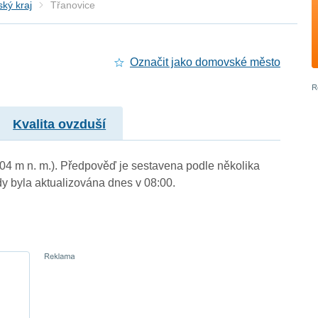
ký kraj
Třanovice
Označit jako domovské město
Kvalita ovzduší
304 m n. m.). Předpověď je sestavena podle několika
byla aktualizována dnes v 08:00.