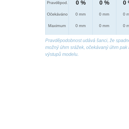
0 %
0 %
0
Pravděpod.
Očekáváno
0 mm
0 mm
0 
Maximum
0 mm
0 mm
0 
Pravděpodobnost udává šanci, že spadn
možný úhrn srážek, očekávaný úhrn pak 
výstupů modelu.