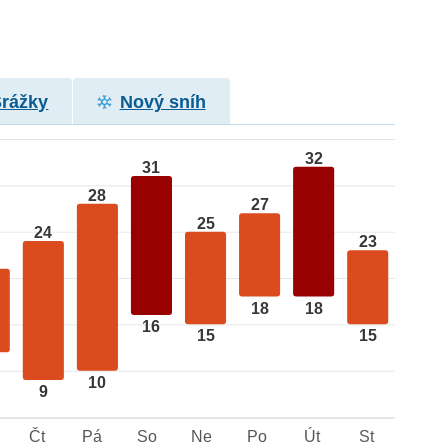
Srážky
Nový sníh
32
31
28
27
25
24
23
18
18
16
15
15
10
9
Čt
Pá
So
Ne
Po
Út
St