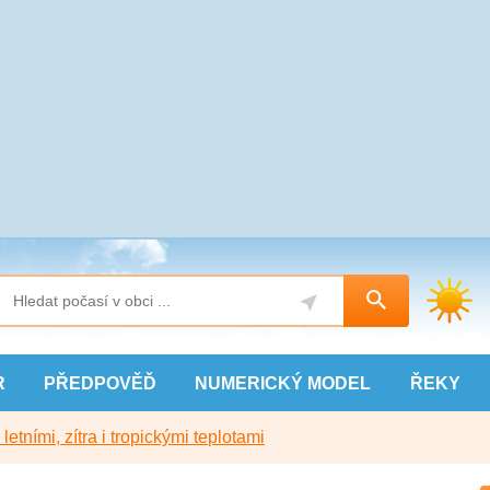
R
PŘEDPOVĚĎ
NUMERICKÝ
MODEL
ŘEKY
etními, zítra i tropickými teplotami