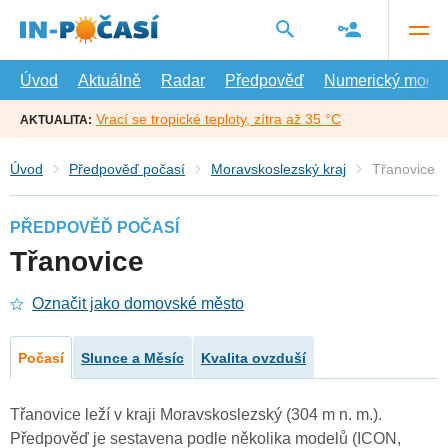
Přejít
na
hlavní
obsah
Úvod
Aktuálně
Radar
Předpověď
Numerický model
Vrací se tropické teploty, zítra až 35 °C
AKTUALITA:
Úvod
Předpověď počasí
Moravskoslezský kraj
Třanovice
PŘEDPOVĚĎ POČASÍ
Třanovice
Označit jako domovské město
Počasí
Slunce a Měsíc
Kvalita ovzduší
Třanovice leží v kraji Moravskoslezský (304 m n. m.).
Předpověď je sestavena podle několika modelů (ICON,