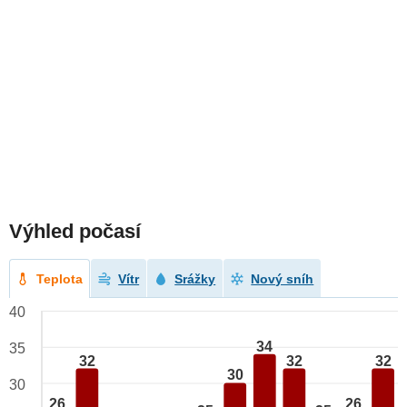
Výhled počasí
Teplota
Vítr
Srážky
Nový sníh
40
34
35
32
32
32
30
30
26
26