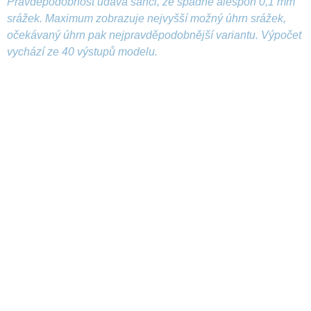
Pravděpodobnost udává šanci, že spadne alespoň 0,1 mm
srážek. Maximum zobrazuje nejvyšší možný úhrn srážek,
očekávaný úhrn pak nejpravděpodobnější variantu. Výpočet
vychází ze 40 výstupů modelu.