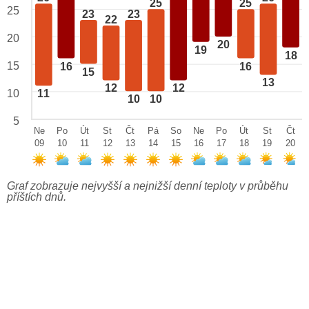
25
25
25
23
23
22
20
20
19
18
15
16
16
15
13
12
12
10
11
10
10
5
Ne
Po
Út
St
Čt
Pá
So
Ne
Po
Út
St
Čt
09
10
11
12
13
14
15
16
17
18
19
20
Graf zobrazuje nejvyšší a nejnižší denní teploty v průběhu
příštích dnů.