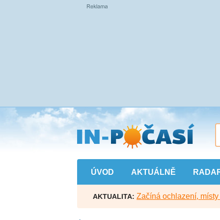
Přejít
na
hlavní
obsah
ÚVOD
AKTUÁLNĚ
RADA
Začíná ochlazení, míst
AKTUALITA: