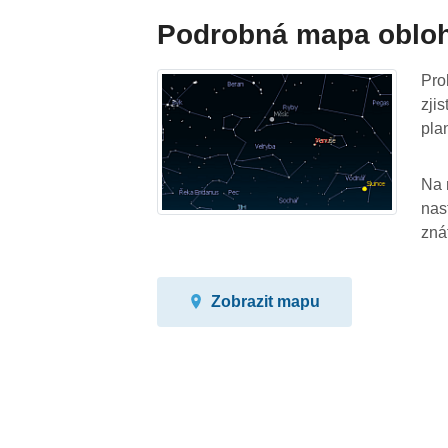
Podrobná mapa oblo
Pro
zji
pla
Na 
nas
zná
Zobrazit mapu