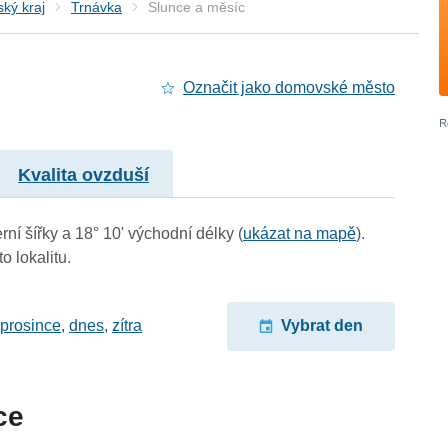
ký kraj
Trnávka
Slunce a měsíc
Označit jako domovské město
Kvalita ovzduší
rní šířky a 18° 10' východní délky (
ukázat na mapě
).
o lokalitu.
 prosince
,
dnes
,
zítra
Vybrat den
ce