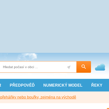
R
PŘEDPOVĚĎ
NUMERICKÝ
MODEL
ŘEKY
y přeháňky nebo bouřky, zejména na východě