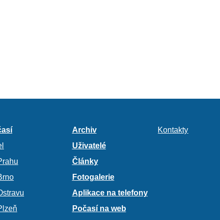
así
Archiv
Kontakty
l
Uživatelé
Prahu
Články
Brno
Fotogalerie
Ostravu
Aplikace na telefony
Plzeň
Počasí na web