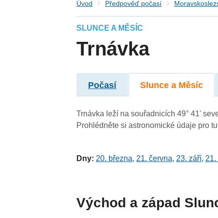
Úvod
Předpověď počasí
Moravskoslezs
SLUNCE A MĚSÍC
Trnávka
Počasí
Slunce a Měsíc
Trnávka leží na souřadnicích 49° 41' seve
Prohlédněte si astronomické údaje pro tut
Dny:
20. března
,
21. června
,
23. září
,
21.
Východ a západ Slun