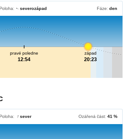
Poloha:
severozápad
Fáze:
den
↓
pravé poledne
západ
12:54
20:23
c
Poloha:
sever
Ozářená část:
41 %
↓