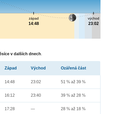
západ
východ
14:48
23:02
ěsíce v dalších dnech
.
Západ
Východ
Ozářená část
14:48
23:02
51 % až 39 %
16:12
23:40
39 % až 28 %
17:28
—
28 % až 18 %