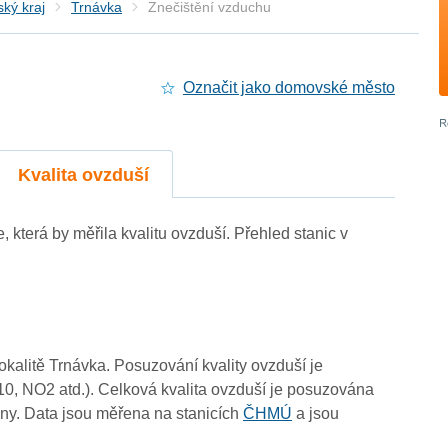
ký kraj
Trnávka
Znečištění vzduchu
Označit jako domovské město
Kvalita ovzduší
e, která by měřila kvalitu ovzduší. Přehled stanic v
lokalitě Trnávka. Posuzování kvality ovzduší je
10, NO2 atd.). Celková kvalita ovzduší je posuzována
ny. Data jsou měřena na stanicích
ČHMÚ
a jsou