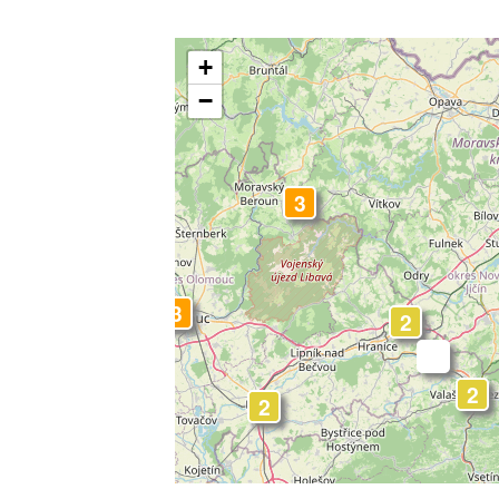
+
−
3
3
2
-
2
3
2