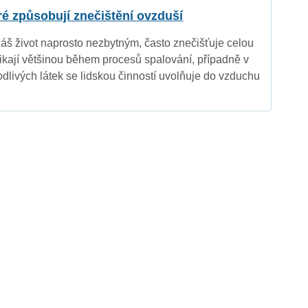
eré způsobují znečištění ovzduší
náš život naprosto nezbytným, často znečišťuje celou
nikají většinou během procesů spalování, případně v
dlivých látek se lidskou činností uvolňuje do vzduchu