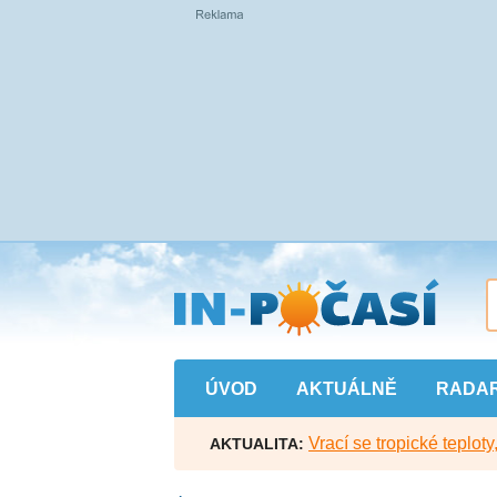
Přejít
na
hlavní
obsah
ÚVOD
AKTUÁLNĚ
RADA
Vrací se tropické teploty
AKTUALITA: