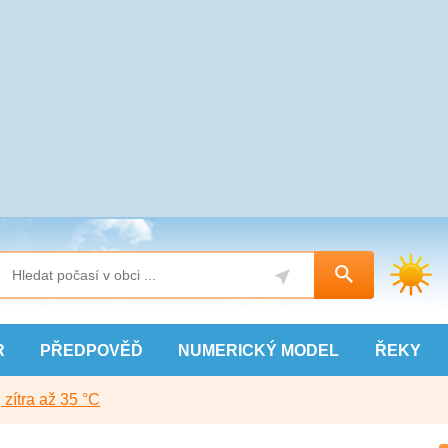
R
PŘEDPOVĚĎ
NUMERICKÝ
MODEL
ŘEKY
, zítra až 35 °C