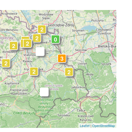
2
2
0
2
2
2
2
-
3
2
2
2
-
Leaflet
|
OpenStreetMap