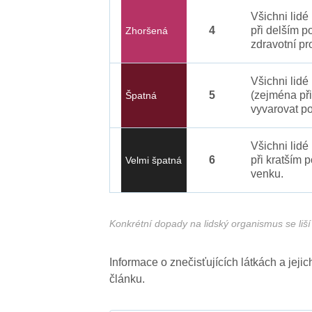
Všichni lid
4
při delším p
Zhoršená
zdravotní pr
Všichni lidé
5
(zejména při
Špatná
vyvarovat po
Všichni lidé
6
při kratším 
Velmi špatná
venku.
Konkrétní dopady na lidský organismus se liší 
Informace o znečisťujících látkách a jej
článku.