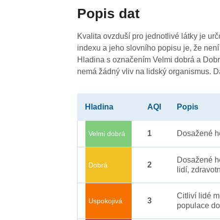
3
Popis dat
2
Kvalita ovzduší pro jednotlivé látky je ur
indexu a jeho slovního popisu je, že není
Hladina s označením Velmi dobrá a Dobrá
3
3
nemá žádný vliv na lidský organismus. 
Hladina
AQI
Popis
1
Dosažené ho
Velmi dobrá
Dosažené ho
2
Dobrá
lidí, zdravot
Citliví lidé
3
Uspokojivá
populace do