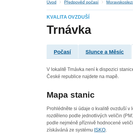
Úvod
Předpověď počasí
Moravskoslezs
KVALITA OVZDUŠÍ
Trnávka
Počasí
Slunce a Měsíc
V lokalitě Trnávka není k dispozici stanic
České republice najdete na mapě.
Mapa stanic
3
Prohlédněte si údaje o kvalitě ovzduší v 
rozděleno podle jednotlivých veličin (PM
podle nejméně příznivě hodnocené veliči
získáváná ze systému
ISKO
.