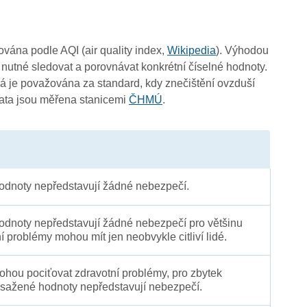
čována podle AQI (air quality index,
Wikipedia
). Výhodou
 nutné sledovat a porovnávat konkrétní číselné hodnoty.
 je považována za standard, kdy znečištění ovzduší
Data jsou měřena stanicemi
ČHMÚ
.
dnoty nepředstavují žádné nebezpečí.
dnoty nepředstavují žádné nebezpečí pro většinu
ní problémy mohou mít jen neobvykle citliví lidé.
 mohou pociťovat zdravotní problémy, pro zbytek
sažené hodnoty nepředstavují nebezpečí.