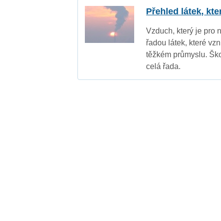
Přehled látek, kt
Vzduch, který je pro 
řadou látek, které vz
těžkém průmyslu. Ško
celá řada.