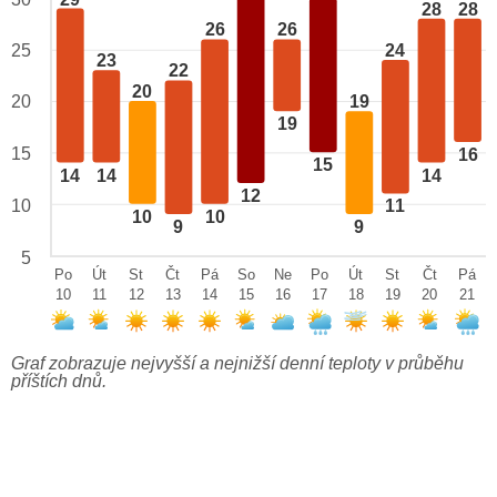
28
28
26
26
24
25
23
22
20
20
19
19
15
16
15
14
14
14
12
10
11
10
10
9
9
5
Po
Út
St
Čt
Pá
So
Ne
Po
Út
St
Čt
Pá
10
11
12
13
14
15
16
17
18
19
20
21
Graf zobrazuje nejvyšší a nejnižší denní teploty v průběhu
příštích dnů.