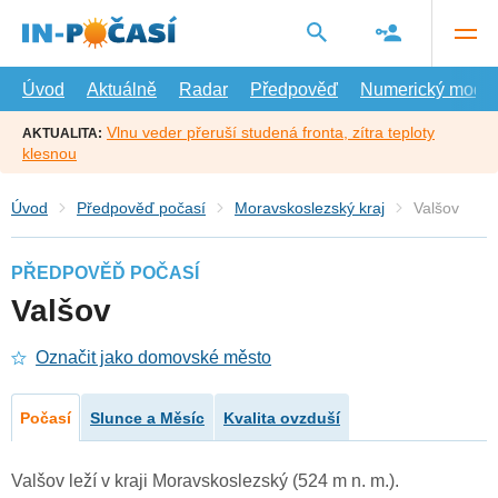
Přejít
na
hlavní
obsah
Úvod
Aktuálně
Radar
Předpověď
Numerický model
Vlnu veder přeruší studená fronta, zítra teploty
AKTUALITA:
klesnou
Úvod
Předpověď počasí
Moravskoslezský kraj
Valšov
PŘEDPOVĚĎ POČASÍ
Valšov
Označit jako domovské město
Počasí
Slunce a Měsíc
Kvalita ovzduší
Valšov leží v kraji Moravskoslezský (524 m n. m.).