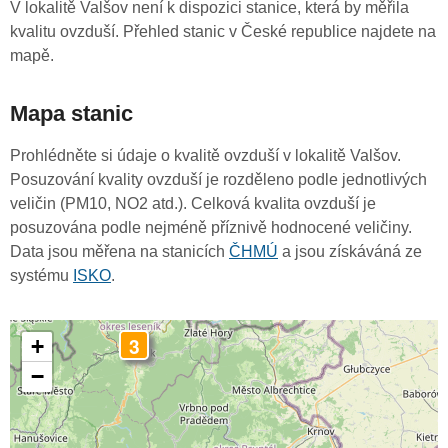
V lokalitě Valšov není k dispozici stanice, která by měřila
kvalitu ovzduší. Přehled stanic v České republice najdete na
mapě.
Mapa stanic
Prohlédněte si údaje o kvalitě ovzduší v lokalitě Valšov.
Posuzování kvality ovzduší je rozděleno podle jednotlivých
veličin (PM10, NO2 atd.). Celková kvalita ovzduší je
posuzována podle nejméně příznivě hodnocené veličiny.
Data jsou měřena na stanicích
ČHMÚ
a jsou získáváná ze
systému
ISKO
.
3
+
−