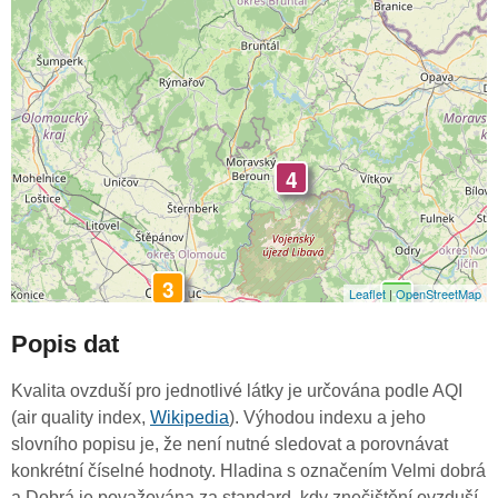
4
3
1
Leaflet
|
OpenStreetMap
Popis dat
Kvalita ovzduší pro jednotlivé látky je určována podle AQI
(air quality index,
Wikipedia
). Výhodou indexu a jeho
slovního popisu je, že není nutné sledovat a porovnávat
konkrétní číselné hodnoty. Hladina s označením Velmi dobrá
a Dobrá je považována za standard, kdy znečištění ovzduší