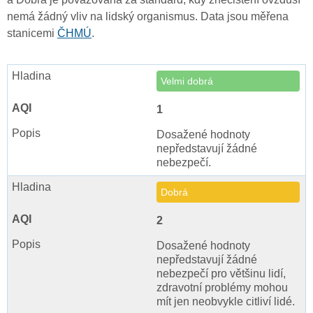
nemá žádný vliv na lidský organismus. Data jsou měřena
stanicemi
ČHMÚ
.
Velmi dobrá
1
Dosažené hodnoty
nepředstavují žádné
nebezpečí.
Dobrá
2
Dosažené hodnoty
nepředstavují žádné
nebezpečí pro většinu lidí,
zdravotní problémy mohou
mít jen neobvykle citliví lidé.