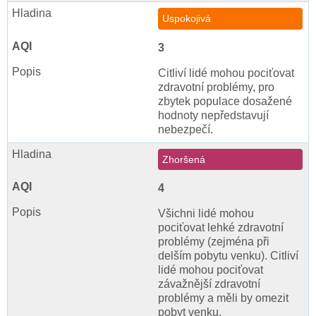
Uspokojivá
3
Citliví lidé mohou pociťovat
zdravotní problémy, pro
zbytek populace dosažené
hodnoty nepředstavují
nebezpečí.
Zhoršená
4
Všichni lidé mohou
pociťovat lehké zdravotní
problémy (zejména při
delším pobytu venku). Citliví
lidé mohou pociťovat
závažnější zdravotní
problémy a měli by omezit
pobyt venku.