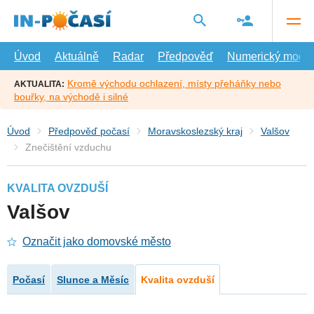
Přejít
na
hlavní
obsah
Úvod
Aktuálně
Radar
Předpověď
Numerický model
Kromě východu ochlazení, místy přeháňky nebo
AKTUALITA:
bouřky, na východě i silné
Úvod
Předpověď počasí
Moravskoslezský kraj
Valšov
Znečištění vzduchu
KVALITA OVZDUŠÍ
Valšov
Označit jako domovské město
Počasí
Slunce a Měsíc
Kvalita ovzduší