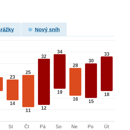
Srážky
Nový sníh
34
33
32
30
28
25
23
19
18
16
15
14
12
11
St
Čt
Pá
So
Ne
Po
Út