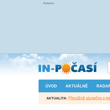
Přejít
na
hlavní
obsah
ÚVOD
AKTUÁLNĚ
RADA
Převážně slunečno s let
AKTUALITA: