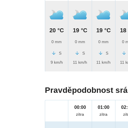
20 °C
19 °C
19 °C
18
0 mm
0 mm
0 mm
0 
S
S
S
9 km/h
11 km/h
11 km/h
11 
Pravděpodobnost srá
00:00
01:00
02
zítra
zítra
zít