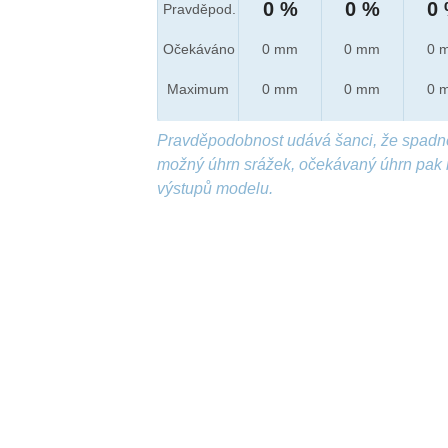
0 %
0 %
0
Pravděpod.
Očekáváno
0 mm
0 mm
0 
Maximum
0 mm
0 mm
0 
Pravděpodobnost udává šanci, že spadn
možný úhrn srážek, očekávaný úhrn pak 
výstupů modelu.