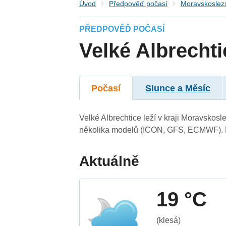
Úvod
Předpověď počasí
Moravskoslezs
PŘEDPOVĚĎ POČASÍ
Velké Albrechti
Počasí
Slunce a Měsíc
Velké Albrechtice leží v kraji Moravskos
několika modelů (ICON, GFS, ECMWF). N
Aktuálně
19 °C
(klesá)