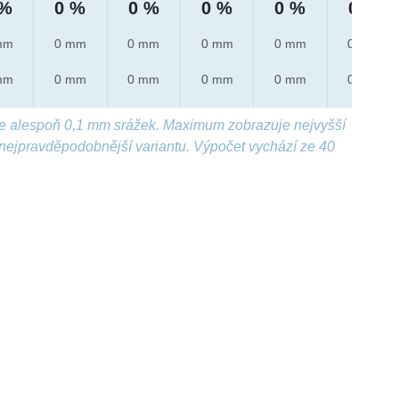
 %
0 %
0 %
0 %
0 %
0 %
mm
0 mm
0 mm
0 mm
0 mm
0 mm
mm
0 mm
0 mm
0 mm
0 mm
0 mm
e alespoň 0,1 mm srážek. Maximum zobrazuje nejvyšší
nejpravděpodobnější variantu. Výpočet vychází ze 40