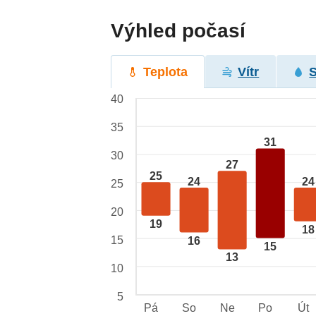
Výhled počasí
Teplota
Vítr
40
35
31
30
27
25
24
24
25
20
19
18
15
16
15
13
10
5
Pá
So
Ne
Po
Út