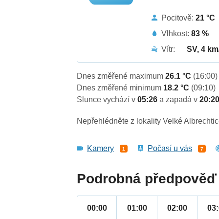
Pocitově:
21 °C
Vlhkost:
83 %
Vítr:
SV, 4 km
Dnes změřené maximum
26.1 °C
(16:00)
Dnes změřené minimum
18.2 °C
(09:10)
Slunce vychází v
05:26
a zapadá v
20:2
Nepřehlédněte z lokality Velké Albrechtic
Kamery
Počasí u vás
1
7
Podrobná předpověď 
00:00
01:00
02:00
03