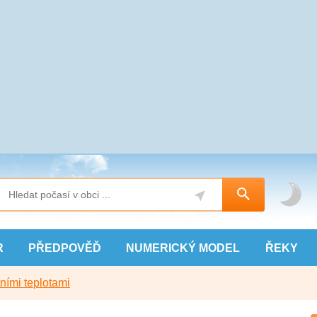
R
PŘEDPOVĚĎ
NUMERICKÝ
MODEL
ŘEKY
ními teplotami