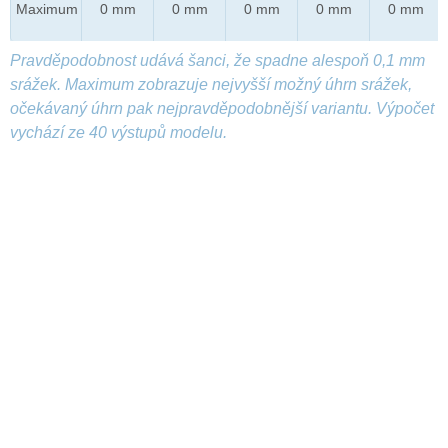
Maximum
0 mm
0 mm
0 mm
0 mm
0 mm
Pravděpodobnost udává šanci, že spadne alespoň 0,1 mm
srážek. Maximum zobrazuje nejvyšší možný úhrn srážek,
očekávaný úhrn pak nejpravděpodobnější variantu. Výpočet
vychází ze 40 výstupů modelu.