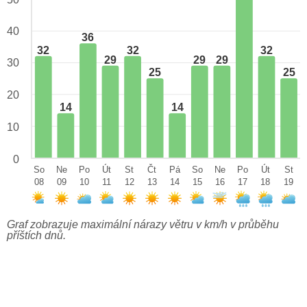
40
36
32
32
32
29
29
29
30
25
25
20
14
14
10
0
So
Ne
Po
Út
St
Čt
Pá
So
Ne
Po
Út
St
08
09
10
11
12
13
14
15
16
17
18
19
Graf zobrazuje maximální nárazy větru v km/h v průběhu
příštích dnů.