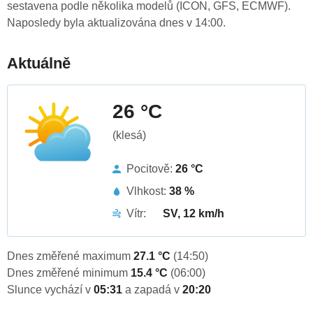
sestavena podle několika modelů (ICON, GFS, ECMWF).
Naposledy byla aktualizována dnes v 14:00.
Aktuálně
26 °C
(klesá)
Pocitově:
26 °C
Vlhkost:
38 %
Vítr:
SV, 12 km/h
Dnes změřené maximum
27.1 °C
(14:50)
Dnes změřené minimum
15.4 °C
(06:00)
Slunce vychází v
05:31
a zapadá v
20:20