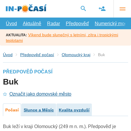
Přejít
na
hlavní
obsah
Úvod
Aktuálně
Radar
Předpověď
Numerický model
Víkend bude slunečný s letními, zítra i tropickými
AKTUALITA:
teplotami
Úvod
Předpověď počasí
Olomoucký kraj
Buk
PŘEDPOVĚĎ POČASÍ
Buk
Označit jako domovské město
Počasí
Slunce a Měsíc
Kvalita ovzduší
Buk leží v kraji Olomoucký (249 m n. m.). Předpověď je