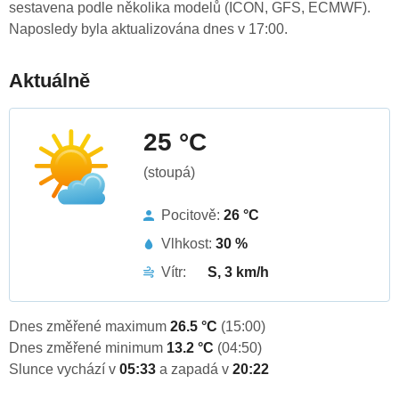
sestavena podle několika modelů (ICON, GFS, ECMWF).
Naposledy byla aktualizována dnes v 17:00.
Aktuálně
25 °C
(stoupá)
Pocitově:
26 °C
Vlhkost:
30 %
Vítr:
S, 3 km/h
Dnes změřené maximum
26.5 °C
(15:00)
Dnes změřené minimum
13.2 °C
(04:50)
Slunce vychází v
05:33
a zapadá v
20:22