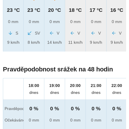
23 °C
23 °C
20 °C
18 °C
17 °C
16 °C
0 mm
0 mm
0 mm
0 mm
0 mm
0 mm
S
SV
V
V
V
V
9 km/h
8 km/h
14 km/h
11 km/h
9 km/h
9 km/h
Pravděpodobnost srážek na 48 hodin
18:00
19:00
20:00
21:00
22:00
dnes
dnes
dnes
dnes
dnes
0 %
0 %
0 %
0 %
0 %
Pravděpod.
Očekáváno
0 mm
0 mm
0 mm
0 mm
0 mm