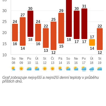
31
30
30
29
30
27
25
25
24
24
22
22
20
17
18
18
17
17
15
16
16
15
14
14
13
12
12
10
So
Ne
Po
Út
St
Čt
Pá
So
Ne
Po
Út
St
08
09
10
11
12
13
14
15
16
17
18
19
Graf zobrazuje nejvyšší a nejnižší denní teploty v průběhu
příštích dnů.