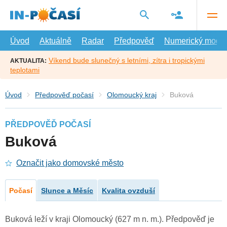
Přejít
na
hlavní
obsah
Úvod
Aktuálně
Radar
Předpověď
Numerický model
Víkend bude slunečný s letními, zítra i tropickými
AKTUALITA:
teplotami
Úvod
Předpověď počasí
Olomoucký kraj
Buková
PŘEDPOVĚĎ POČASÍ
Buková
Označit jako domovské město
Počasí
Slunce a Měsíc
Kvalita ovzduší
Buková leží v kraji Olomoucký (627 m n. m.). Předpověď je