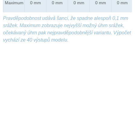
Maximum
0 mm
0 mm
0 mm
0 mm
0 mm
Pravděpodobnost udává šanci, že spadne alespoň 0,1 mm
srážek. Maximum zobrazuje nejvyšší možný úhrn srážek,
očekávaný úhrn pak nejpravděpodobnější variantu. Výpočet
vychází ze 40 výstupů modelu.