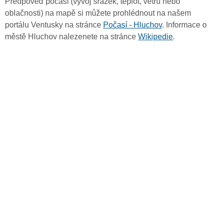
Předpověď počasí (vývoj srážek, teplot, větru nebo
oblačnosti) na mapě si můžete prohlédnout na našem
portálu Ventusky na stránce
Počasí - Hluchov
. Informace o
městě Hluchov nalezenete na stránce
Wikipedie
.