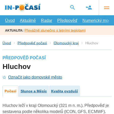
Přejít
na
hlavní
obsah
Úvod
Aktuálně
Radar
Předpověď
Numerický model
Převážně slunečno s letními teplotami
AKTUALITA:
Úvod
Předpověď počasí
Olomoucký kraj
Hluchov
PŘEDPOVĚĎ POČASÍ
Hluchov
Označit jako domovské město
Počasí
Slunce a Měsíc
Kvalita ovzduší
Hluchov leží v kraji Olomoucký (321 m n. m.). Předpověď je
sestavena podle několika modelů (ICON, GFS, ECMWF).