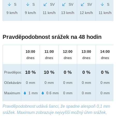
S
S
SV
SV
SV
S
9 km/h
9 km/h
11 km/h
13 km/h
12 km/h
11 km/h
Pravděpodobnost srážek na 48 hodin
10:00
11:00
12:00
13:00
14:00
dnes
dnes
dnes
dnes
dnes
10 %
10 %
0 %
0 %
0 %
Pravděpod.
Očekáváno
0 mm
0 mm
0 mm
0 mm
0 mm
Maximum
1 mm
0.6 mm
0 mm
0 mm
0 mm
Pravděpodobnost udává šanci, že spadne alespoň 0,1 mm
srážek. Maximum zobrazuje nejvyšší možný úhrn srážek,