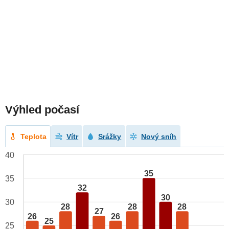
Výhled počasí
Teplota
Vítr
Srážky
Nový sníh
40
35
35
32
30
30
28
28
28
27
26
26
25
25