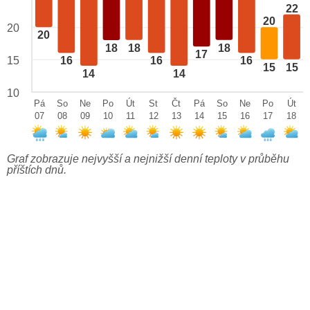
22
20
20
20
18
18
18
17
15
16
16
16
15
15
14
14
10
Pá
So
Ne
Po
Út
St
Čt
Pá
So
Ne
Po
Út
07
08
09
10
11
12
13
14
15
16
17
18
Graf zobrazuje nejvyšší a nejnižší denní teploty v průběhu
příštích dnů.